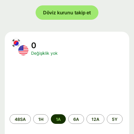
Döviz kurunu takip et
0
Değişiklik yok
Zaman
48SA
1H
1A
6A
12A
5Y
aralığı