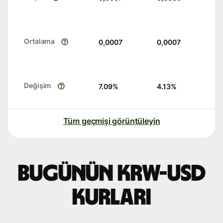
Ortalama
0,0007
0,0007
Değişim
7.09
%
4.13
%
Tüm geçmişi görüntüleyin
Bugünün KRW-USD
kurları