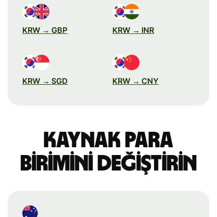
KRW → GBP
KRW → INR
KRW → SGD
KRW → CNY
Kaynak para
birimini değiştirin