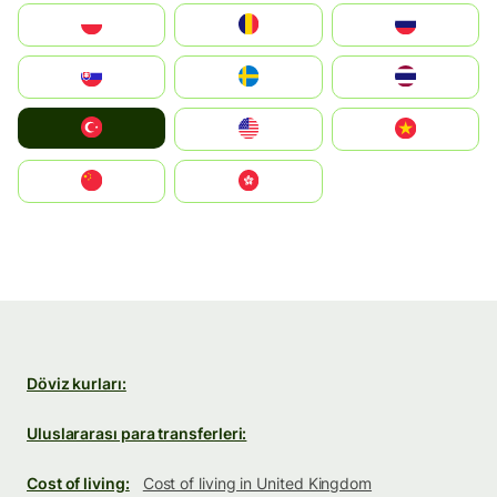
Polska
România
Россия
Slovensko
Ruoŧŧa
ไทย
Türkiye
United States
Vietnam
中国
中國香港特別行政區
Döviz kurları:
Uluslararası para transferleri:
Cost of living:
Cost of living in United Kingdom