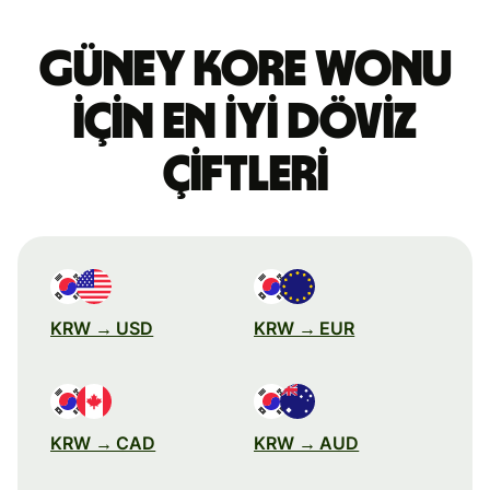
Güney Kore wonu
için en iyi döviz
çiftleri
KRW → USD
KRW → EUR
KRW → CAD
KRW → AUD