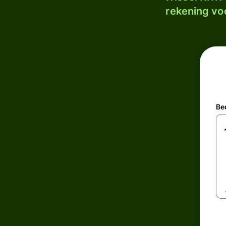
rekening voo
Be