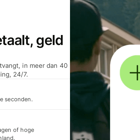
aalt, geld
ntvangt, in meer dan 40
ing, 24/7.
ele seconden.
agen of hoge
nland.