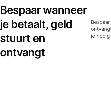
Bespaar wanneer
je betaalt, geld
Bespaar 
ontvangt
stuurt en
je nodig
ontvangt