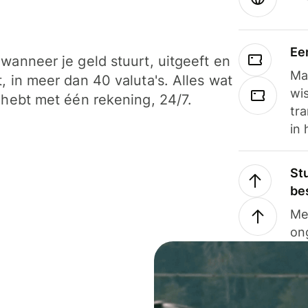
Ee
wanneer je geld stuurt, uitgeeft en
Ma
, in meer dan 40 valuta's. Alles wat
wi
 hebt met één rekening, 24/7.
tra
in 
Stu
be
Me
on