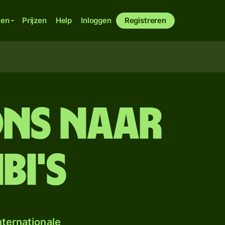
ken
Prijzen
Help
Inloggen
Registreren
ons naar
bi's
ternationale