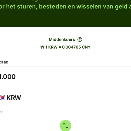
r het sturen, besteden en wisselen van geld a
Middenkoers
₩ 1 KRW = 0,004765 CNY
drag
KRW