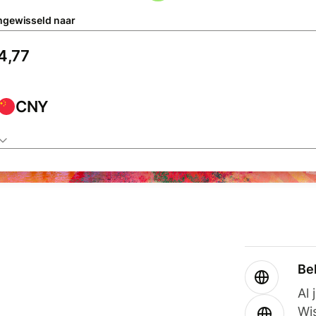
gewisseld naar
CNY
Be
Al 
Wi