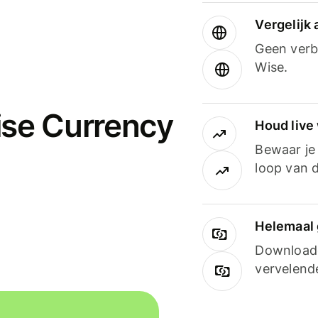
Vergelijk
Geen verbo
Wise.
ise Currency
Houd live
Bewaar je 
loop van d
Helemaal 
Downloade
vervelend