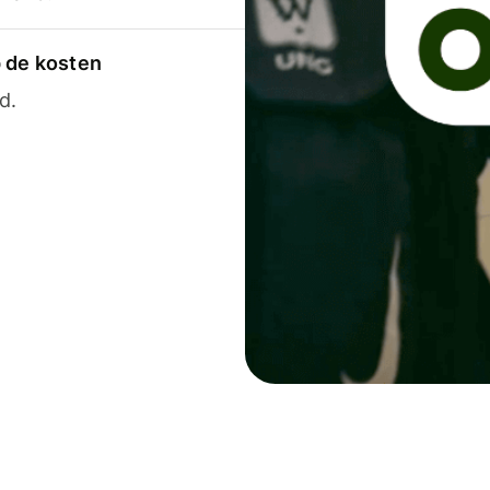
p de kosten
d.