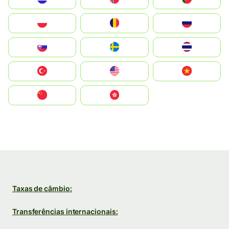
Polska
România
Россия
Slovensko
Ruoŧŧa
ไทย
Türkiye
United States
Vietnam
中国
中國香港特別行政區
Taxas de câmbio:
Transferências internacionais: