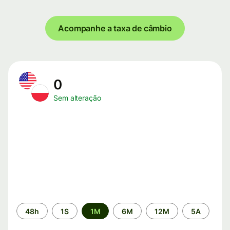
Acompanhe a taxa de câmbio
0
Sem alteração
Período
48h
1S
1M
6M
12M
5A
de
tempo