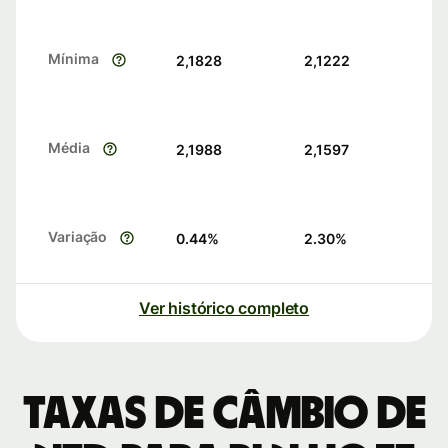
Mínima
2,1828
2,1222
Média
2,1988
2,1597
Variação
0.44
%
2.30
%
Ver histórico completo
Taxas de câmbio de