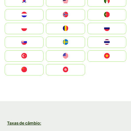
South Korea
Malay
Mexico
Nederland
Norge
Portugal
Polska
România
Россия
Slovensko
Ruoŧŧa
ไทย
Türkiye
United States
Vietnam
中国
中國香港特別行政區
Taxas de câmbio: