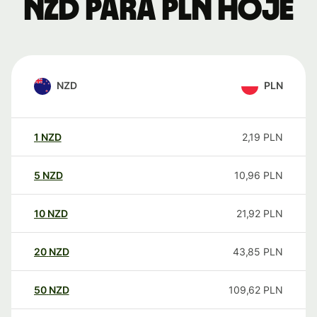
NZD para PLN hoje
NZD
PLN
1
NZD
2,19
PLN
5
NZD
10,96
PLN
10
NZD
21,92
PLN
20
NZD
43,85
PLN
50
NZD
109,62
PLN