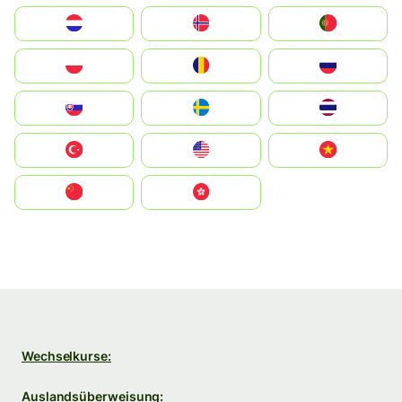
Nederland
Norge
Portugal
Polska
România
Россия
Slovensko
Ruoŧŧa
ไทย
Türkiye
United States
Vietnam
中国
中國香港特別行政區
Wechselkurse:
Auslandsüberweisung: