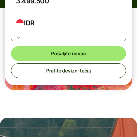
IDR
Pošaljite novac
Pratite devizni tečaj