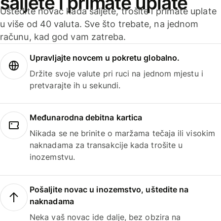
šaljete i primate uplate
Uštedite novac kada šaljete, trošite i primate uplate
u više od 40 valuta. Sve što trebate, na jednom
računu, kad god vam zatreba.
Upravljajte novcem u pokretu globalno.
Držite svoje valute pri ruci na jednom mjestu i
pretvarajte ih u sekundi.
Međunarodna debitna kartica
Nikada se ne brinite o maržama tečaja ili visokim
naknadama za transakcije kada trošite u
inozemstvu.
Pošaljite novac u inozemstvo, uštedite na
naknadama
Neka vaš novac ide dalje, bez obzira na