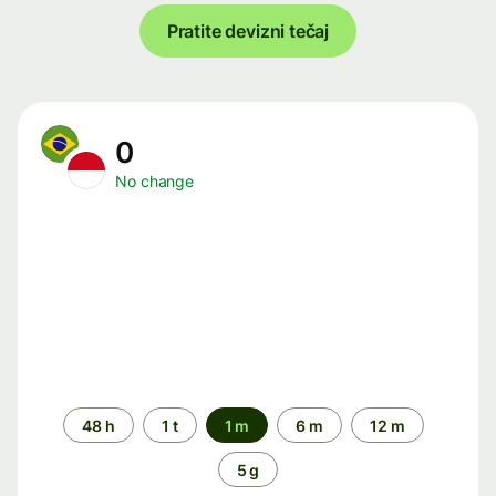
Pratite devizni tečaj
0
No change
Time
48 h
1 t
1 m
6 m
12 m
period
5 g