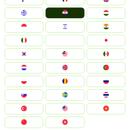
Hrvatska
Greece
Magyarország
Indonesia
Israel
India
Italia
JA
Japan
South Korea
Malay
Mexico
Nederland
Norge
Portugal
Polska
România
Россия
Slovensko
Ruoŧŧa
ไทย
Türkiye
United States
Vietnam
中国
中國香港特別行政區