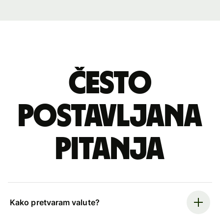
Često
postavljana
pitanja
Kako pretvaram valute?