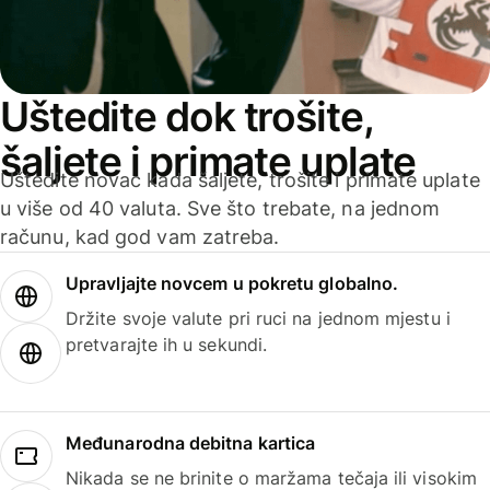
Uštedite dok trošite,
šaljete i primate uplate
Uštedite novac kada šaljete, trošite i primate uplate
u više od 40 valuta. Sve što trebate, na jednom
računu, kad god vam zatreba.
Upravljajte novcem u pokretu globalno.
Držite svoje valute pri ruci na jednom mjestu i
pretvarajte ih u sekundi.
Međunarodna debitna kartica
Nikada se ne brinite o maržama tečaja ili visokim