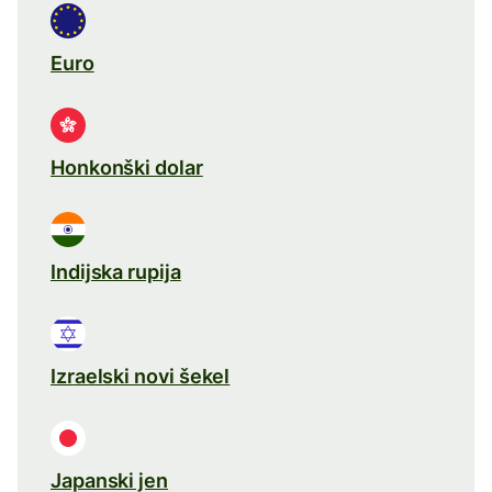
Euro
Honkonški dolar
Indijska rupija
Izraelski novi šekel
Japanski jen