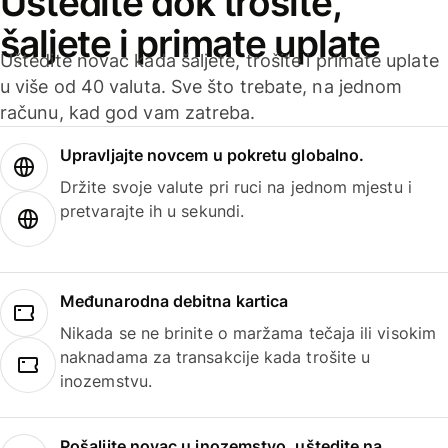
Uštedite dok trošite,
šaljete i primate uplate
Uštedite novac kada šaljete, trošite i primate uplate
u više od 40 valuta. Sve što trebate, na jednom
računu, kad god vam zatreba.
Upravljajte novcem u pokretu globalno.
Držite svoje valute pri ruci na jednom mjestu i
pretvarajte ih u sekundi.
Međunarodna debitna kartica
Nikada se ne brinite o maržama tečaja ili visokim
naknadama za transakcije kada trošite u
inozemstvu.
Pošaljite novac u inozemstvo, uštedite na