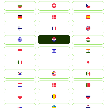
България
Switzerland
Czechia
Deutschland
Denmark
España
Suomi
France
United Kingdom
Hrvatska
Greece
Magyarország
Indonesia
Israel
India
Italia
JA
Japan
South Korea
Malay
Mexico
Nederland
Norge
Portugal
Polska
România
Россия
Slovensko
Ruoŧŧa
ไทย