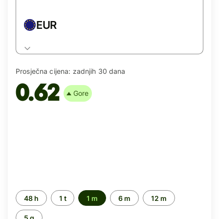
EUR
Prosječna cijena:
zadnjih 30 dana
0.62
Gore
Time
48 h
1 t
1 m
6 m
12 m
period
5 g