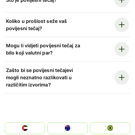
Što je povijesni tečaj?
Koliko u prošlost seže vaš
povijesni tečaj?
Mogu li vidjeti povijesni tečaj za
bilo koji valutni par?
Zašto bi se povijesni tečajevi
mogli neznatno razlikovati u
različitim izvorima?
الإمارات العربية المتحدة
Australia
Brazil