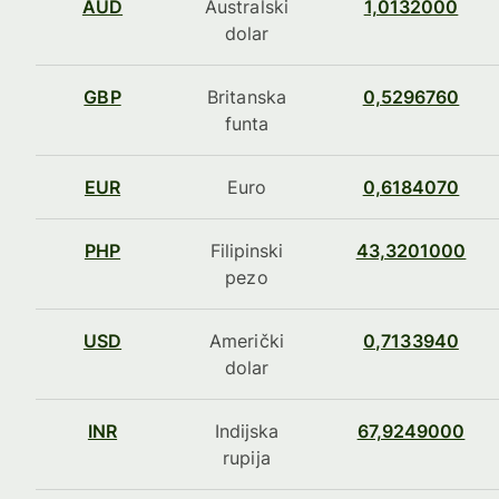
AUD
Australski
1,0132000
dolar
GBP
Britanska
0,5296760
funta
EUR
Euro
0,6184070
PHP
Filipinski
43,3201000
pezo
USD
Američki
0,7133940
dolar
INR
Indijska
67,9249000
rupija