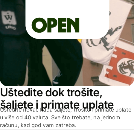
Uštedite dok trošite,
šaljete i primate uplate
Uštedite novac kada šaljete, trošite i primate uplate
u više od 40 valuta. Sve što trebate, na jednom
računu, kad god vam zatreba.