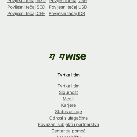
Povijesni tečaj NZD
Povijesni tečaj ZAR
Povijesni tečaj SGD
Povijesni tečaj USD
Povijesni tečaj CHF
Povijesni tečaj IDR
Tvrtka i tim
Tvrtka i tim
Sigurnost
Mediji
Karijere
Status usluge
Odnosi s ulagačima
Povezani subjekti i partnerstva
Centar za pomoć