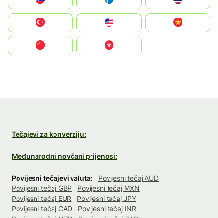
Türkiye
United States
Vietnam
中国
中國香港特別行政區
Tečajevi za konverziju:
Međunarodni novčani prijenosi:
Povijesni tečajevi valuta:
Povijesni tečaj AUD
Povijesni tečaj GBP
Povijesni tečaj MXN
Povijesni tečaj EUR
Povijesni tečaj JPY
Povijesni tečaj CAD
Povijesni tečaj INR