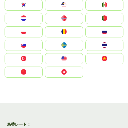
South Korea
Malay
Mexico
Nederland
Norge
Portugal
Polska
România
Россия
Slovensko
Ruoŧŧa
ไทย
Türkiye
United States
Vietnam
中国
中國香港特別行政區
為替レート：