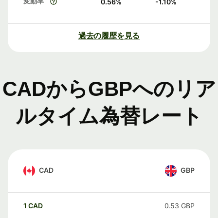
変動率
0.56
%
-1.10
%
過去の履歴を見る
CADからGBPへのリア
ルタイム為替レート
CAD
GBP
1
CAD
0.53
GBP