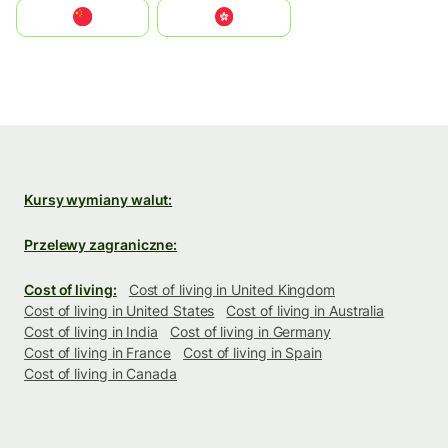
中国
中國香港特別行政區
Kursy wymiany walut:
Przelewy zagraniczne:
Cost of living:
Cost of living in United Kingdom
Cost of living in United States
Cost of living in Australia
Cost of living in India
Cost of living in Germany
Cost of living in France
Cost of living in Spain
Cost of living in Canada