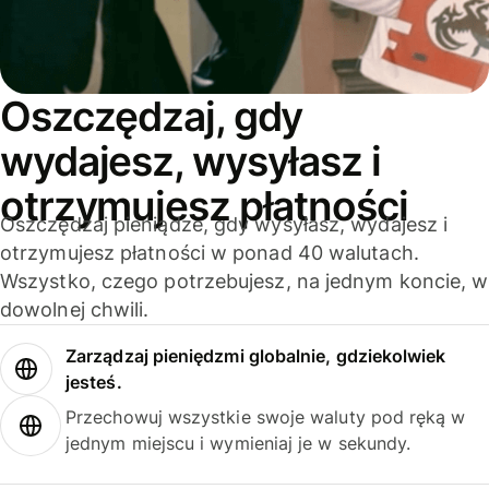
Oszczędzaj, gdy
wydajesz, wysyłasz i
otrzymujesz płatności
Oszczędzaj pieniądze, gdy wysyłasz, wydajesz i
otrzymujesz płatności w ponad 40 walutach.
Wszystko, czego potrzebujesz, na jednym koncie, w
dowolnej chwili.
Zarządzaj pieniędzmi globalnie, gdziekolwiek
jesteś.
Przechowuj wszystkie swoje waluty pod ręką w
jednym miejscu i wymieniaj je w sekundy.