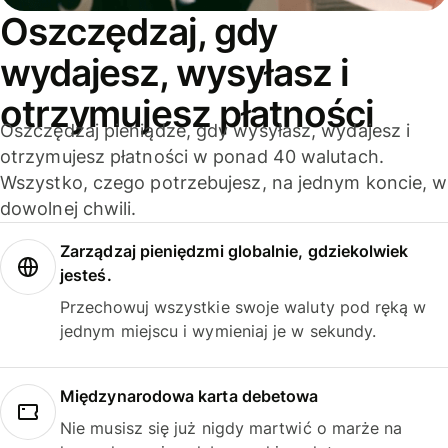
Oszczędzaj, gdy
wydajesz, wysyłasz i
otrzymujesz płatności
Oszczędzaj pieniądze, gdy wysyłasz, wydajesz i
otrzymujesz płatności w ponad 40 walutach.
Wszystko, czego potrzebujesz, na jednym koncie, w
dowolnej chwili.
Zarządzaj pieniędzmi globalnie, gdziekolwiek
jesteś.
Przechowuj wszystkie swoje waluty pod ręką w
jednym miejscu i wymieniaj je w sekundy.
Międzynarodowa karta debetowa
Nie musisz się już nigdy martwić o marże na