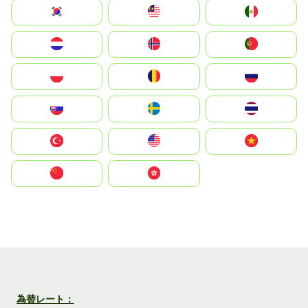
South Korea
Malay
Mexico
Nederland
Norge
Portugal
Polska
România
Россия
Slovensko
Ruoŧŧa
ไทย
Türkiye
United States
Vietnam
中国
中國香港特別行政區
為替レート：