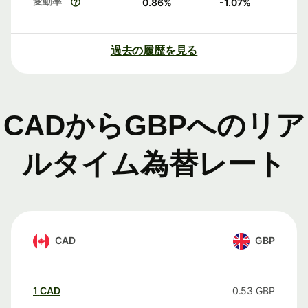
変動率
0.86
%
-1.07
%
過去の履歴を見る
CADからGBPへのリア
ルタイム為替レート
CAD
GBP
1
CAD
0.53
GBP