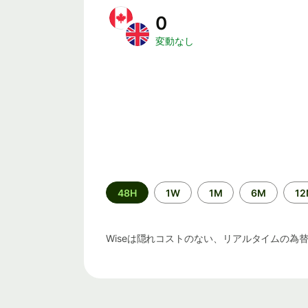
0
変動なし
期
48H
1W
1M
6M
1
間
Wiseは隠れコストのない、リアルタイムの為