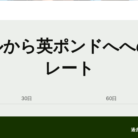
ルから英ポンドへへ
レート
30日
60日
過