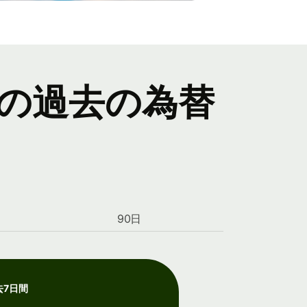
の過去の為替
90日
去7日間