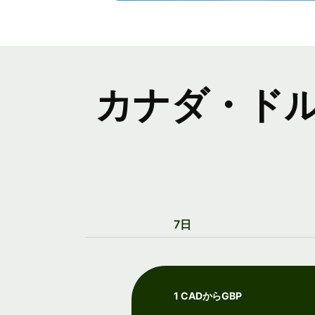
カナダ・ド
7日
1 CADからGBP