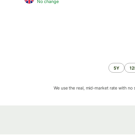
No change
5Y
1
We use the real, mid-market rate with no 