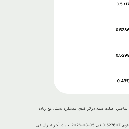
0.531
0.528
0.529
0.48
0.531 اليوم، مما يعكس تغييرًا بنسبة -0.005% منذ الأمس. خلال الأسبوع الماضي، ظلت قيمة دولار كندي مستقرة نسبيًا، مع زيادة
خلال الأسبوع الماضي، تذبذب سعر صرف دولار كندي إلى إلى الجنيه الإسترليني بين أعلى مستوى 0.531727 في 07-08-2026 وأدنى مستوى 0.527607 في 05-08-2026. حدث أكبر تحرك في