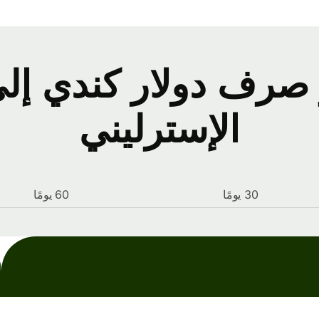
رف دولار كندي إلى 
الإسترليني
30 يومًا
60 يومًا
آ