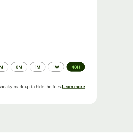
الفترة
2M
6M
1M
1W
48H
الزمنية
sneaky mark-up to hide the fees.
Learn more