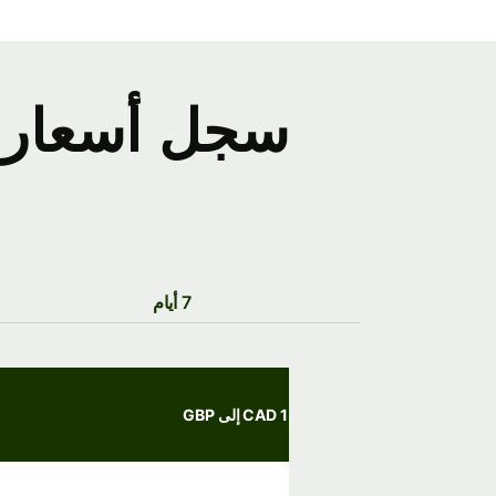
سجل أسعار ص
7 أيام
1 CAD إلى GBP