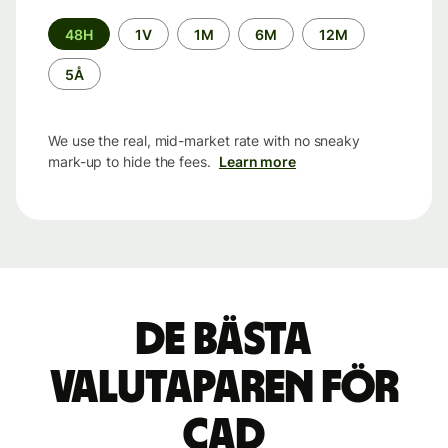
Time
48H
1V
1M
6M
12M
period
5Å
We use the real, mid-market rate with no sneaky
mark-up to hide the fees.
Learn more
De bästa
valutaparen för
CAD