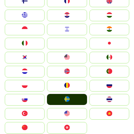
Suomi
France
United Kingdom
Greece
Hrvatska
Magyarország
Indonesia
Israel
India
Italia
JA
Japan
South Korea
Malay
Mexico
Nederland
Norge
Portugal
Polska
România
Россия
Ruoŧŧa
Slovensko
ไทย
Türkiye
United States
Vietnam
中国
中國香港特別行政區