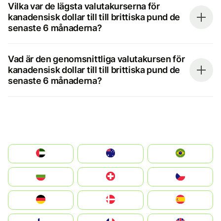
Vilka var de lägsta valutakurserna för
kanadensisk dollar till till brittiska pund de
senaste 6 månaderna?
Vad är den genomsnittliga valutakursen för
kanadensisk dollar till till brittiska pund de
senaste 6 månaderna?
الإمارات العربية المتحدة
Australia
Brazil
България
Switzerland
Czechia
Deutschland
Denmark
España