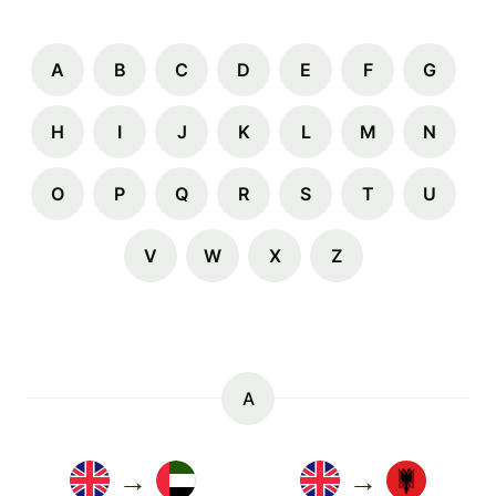
A
B
C
D
E
F
G
H
I
J
K
L
M
N
O
P
Q
R
S
T
U
V
W
X
Z
A
→
→