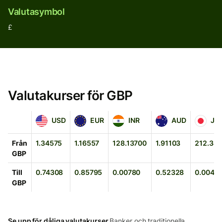
Valutasymbol
£
Valutakurser för GBP
USD
EUR
INR
AUD
JPY
USD
EUR
INR
AUD
JP
Från
1.34575
1.16557
128.13700
1.91103
212.34
GBP
Till
0.74308
0.85795
0.00780
0.52328
0.00471
GBP
Se upp för dåliga valutakurser.
Banker och traditionella