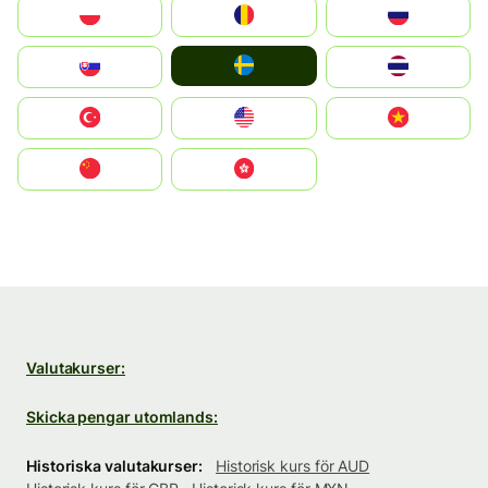
Polska
România
Россия
Ruoŧŧa
Slovensko
ไทย
Türkiye
United States
Vietnam
中国
中國香港特別行政區
Valutakurser:
Skicka pengar utomlands:
Historiska valutakurser:
Historisk kurs för AUD