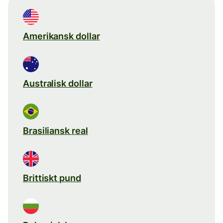
Amerikansk dollar
Australisk dollar
Brasiliansk real
Brittiskt pund