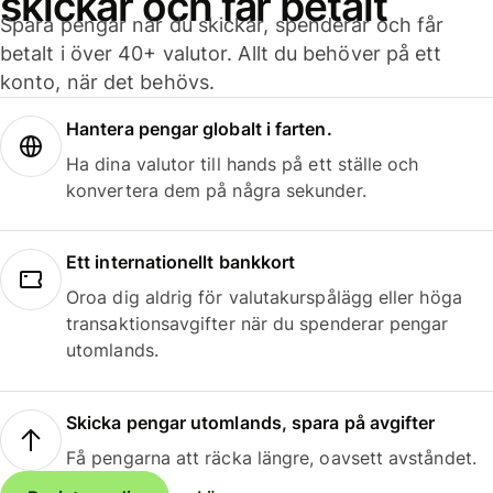
skickar och får betalt
Spara pengar när du skickar, spenderar och får
betalt i över 40+ valutor. Allt du behöver på ett
konto, när det behövs.
Hantera pengar globalt i farten.
Ha dina valutor till hands på ett ställe och
konvertera dem på några sekunder.
Ett internationellt bankkort
Oroa dig aldrig för valutakurspålägg eller höga
transaktionsavgifter när du spenderar pengar
utomlands.
Skicka pengar utomlands, spara på avgifter
Få pengarna att räcka längre, oavsett avståndet.