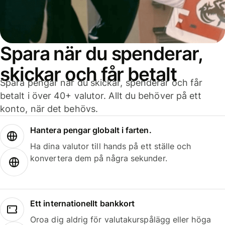
Spara när du spenderar,
skickar och får betalt
Spara pengar när du skickar, spenderar och får
betalt i över 40+ valutor. Allt du behöver på ett
konto, när det behövs.
Hantera pengar globalt i farten.
Ha dina valutor till hands på ett ställe och
konvertera dem på några sekunder.
Ett internationellt bankkort
Oroa dig aldrig för valutakurspålägg eller höga