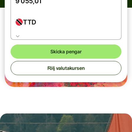
TTD
Skicka pengar
Följ valutakursen