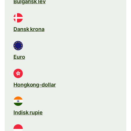
Bulgarisk lev
Dansk krona
Euro
Hongkong-dollar
Indisk rupie