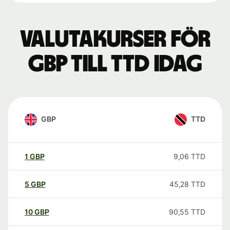
Valutakurser för
GBP till TTD idag
GBP
TTD
1
GBP
9,06
TTD
5
GBP
45,28
TTD
10
GBP
90,55
TTD