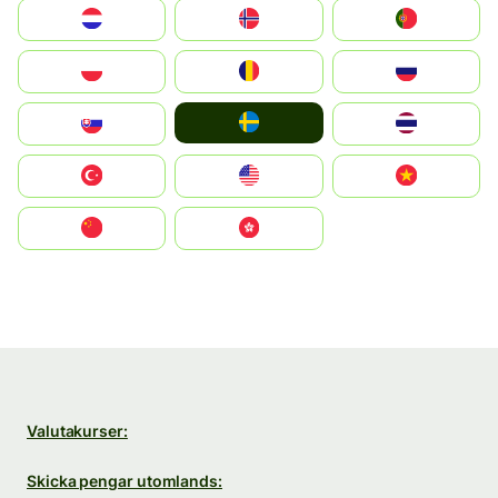
Nederland
Norge
Portugal
Polska
România
Россия
Ruoŧŧa
Slovensko
ไทย
Türkiye
United States
Vietnam
中国
中國香港特別行政區
Valutakurser:
Skicka pengar utomlands: