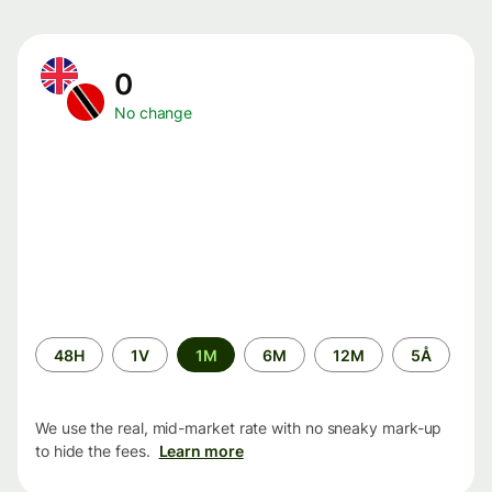
0
No change
Time
48H
1V
1M
6M
12M
5Å
period
We use the real, mid-market rate with no sneaky mark-up
to hide the fees.
Learn more