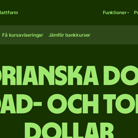
lattform
Funktioner
P
Få kursaviseringar
Jämför bankkurser
rianska dol
dad- och T
dollar