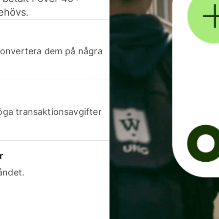
behövs.
h konvertera dem på några
höga transaktionsavgifter
r
åndet.