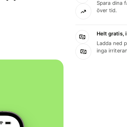
Spara dina f
över tid.
Helt gratis,
Ladda ned på
inga irriter