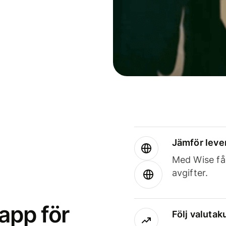
Jämför leve
Med Wise får
avgifter.
app för
Följ valutaku