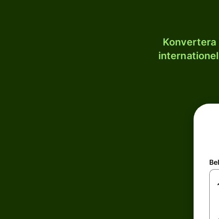
Konvertera 
internatione
Be