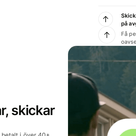
Skick
på av
Få pe
oavse
, skickar
 betalt i över 40+