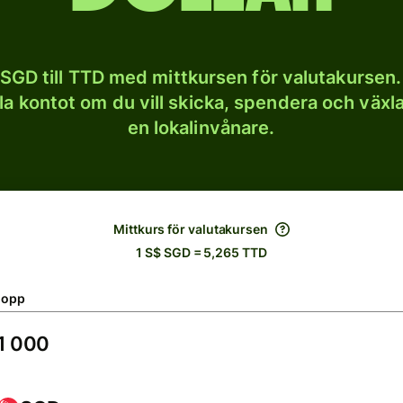
SGD till TTD med mittkursen för valutakursen.
lla kontot om du vill skicka, spendera och väx
en lokalinvånare.
Mittkurs för valutakursen
1 S$ SGD = 5,265 TTD
lopp