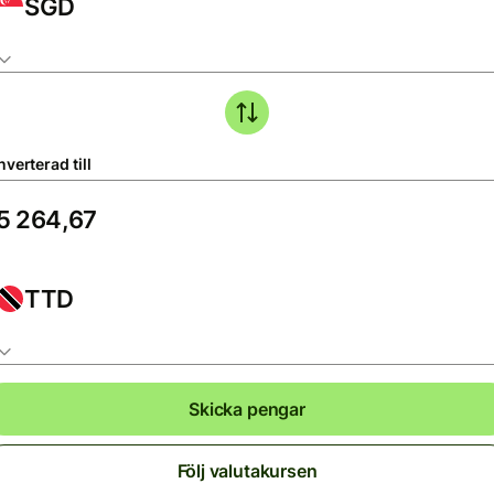
SGD
verterad till
TTD
Skicka pengar
Följ valutakursen