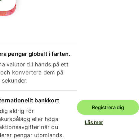
ra pengar globalt i farten.
a valutor till hands på ett
e och konvertera dem på
 sekunder.
nternationellt bankkort
Registrera dig
dig aldrig för
akurspålägg eller höga
Läs mer
aktionsavgifter när du
erar pengar utomlands.