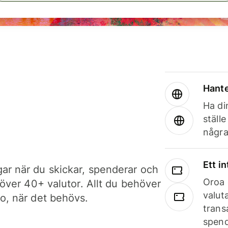
Hante
Ha din
ställ
några
Ett i
ar när du skickar, spenderar och
Oroa 
i över 40+ valutor. Allt du behöver
valut
to, när det behövs.
trans
spend