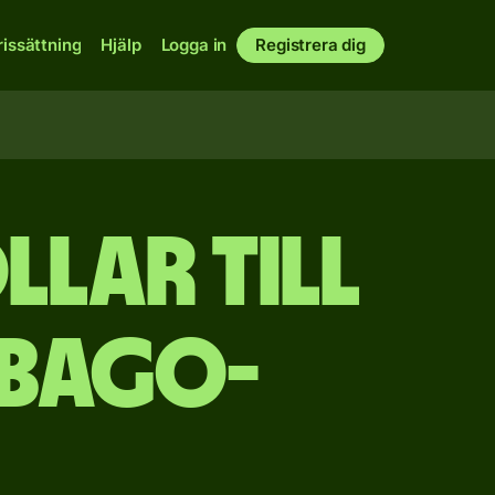
rissättning
Hjälp
Logga in
Registrera dig
lar till
obago-