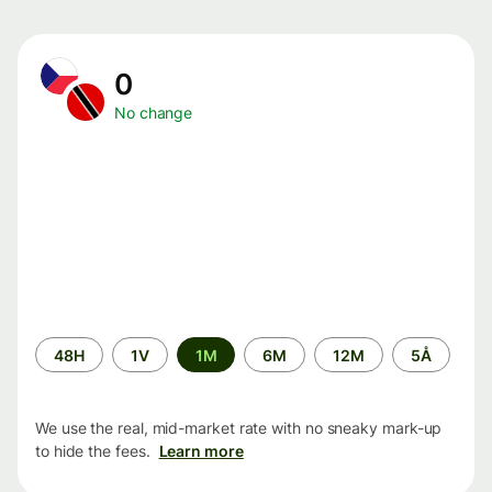
0
No change
Time
48H
1V
1M
6M
12M
5Å
period
We use the real, mid-market rate with no sneaky mark-up
to hide the fees.
Learn more