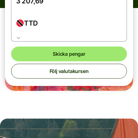
TTD
Skicka pengar
Följ valutakursen