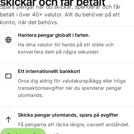
skickar och får betalt
Spara pengar när du skickar, spenderar och får
betalt i över 40+ valutor. Allt du behöver på ett
konto, när det behövs.
Hantera pengar globalt i farten.
Ha dina valutor till hands på ett ställe och
konvertera dem på några sekunder.
Ett internationellt bankkort
Oroa dig aldrig för valutakurspålägg eller höga
transaktionsavgifter när du spenderar pengar
utomlands.
Skicka pengar utomlands, spara på avgifter
Få pengarna att räcka längre, oavsett avståndet.