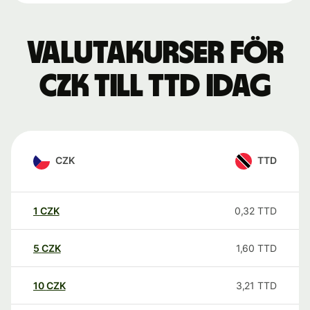
Valutakurser för
CZK till TTD idag
CZK
TTD
1
CZK
0,32
TTD
5
CZK
1,60
TTD
10
CZK
3,21
TTD