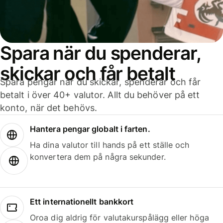
Spara när du spenderar,
skickar och får betalt
Spara pengar när du skickar, spenderar och får
betalt i över 40+ valutor. Allt du behöver på ett
konto, när det behövs.
Hantera pengar globalt i farten.
Ha dina valutor till hands på ett ställe och
konvertera dem på några sekunder.
Ett internationellt bankkort
Oroa dig aldrig för valutakurspålägg eller höga