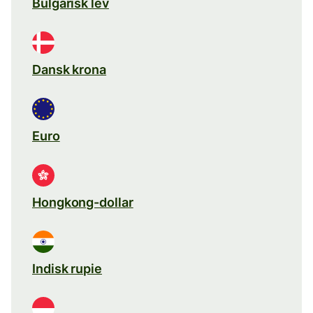
Bulgarisk lev
Dansk krona
Euro
Hongkong-dollar
Indisk rupie