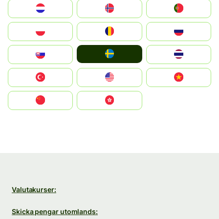
Nederland
Norge
Portugal
Polska
România
Россия
Ruoŧŧa
Slovensko
ไทย
Türkiye
United States
Vietnam
中国
中國香港特別行政區
Valutakurser:
Skicka pengar utomlands: