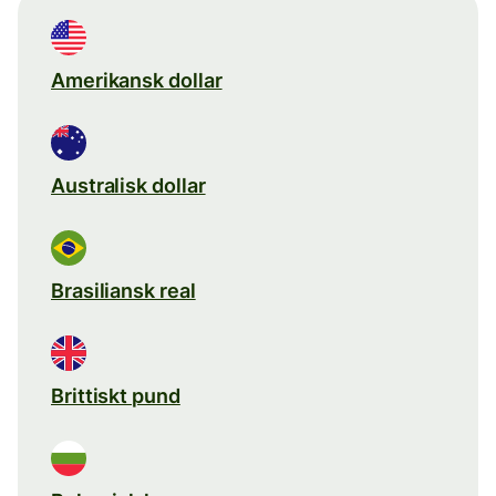
Amerikansk dollar
Australisk dollar
Brasiliansk real
Brittiskt pund