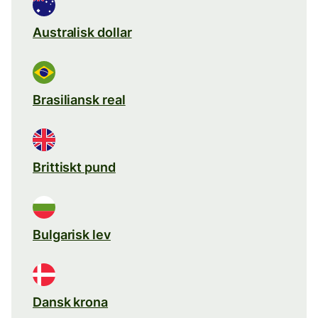
Australisk dollar
Brasiliansk real
Brittiskt pund
Bulgarisk lev
Dansk krona