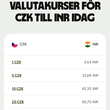
Valutakurser för
CZK till INR idag
CZK
INR
1
CZK
4,54
INR
5
CZK
22,68
INR
10
CZK
45,35
INR
20
CZK
90,70
INR