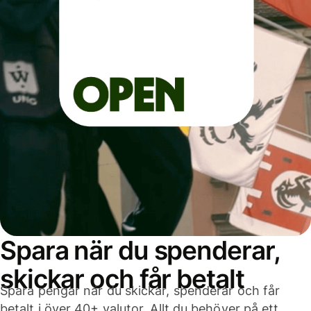
Spara när du spenderar,
skickar och får betalt
Spara pengar när du skickar, spenderar och får
betalt i över 40+ valutor. Allt du behöver på ett