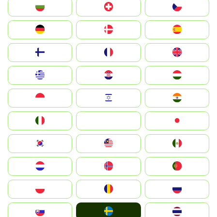
България
Switzerland
Czechia
Deutschland
Denmark
España
Suomi
France
United Kingdom
Greece
Hrvatska
Magyarország
Indonesia
Israel
India
Italia
JA
Japan
South Korea
Malay
Mexico
Nederland
Norge
Portugal
Polska
România
Россия
Ruoŧŧa
Slovensko
ไทย