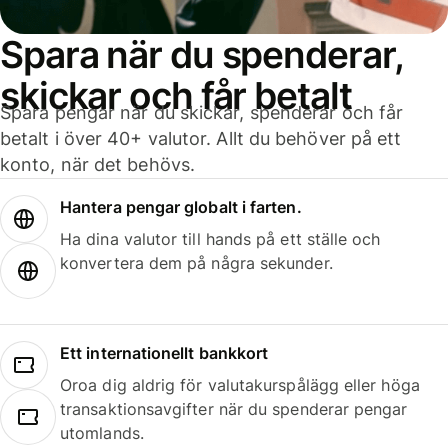
Spara när du spenderar,
skickar och får betalt
Spara pengar när du skickar, spenderar och får
betalt i över 40+ valutor. Allt du behöver på ett
konto, när det behövs.
Hantera pengar globalt i farten.
Ha dina valutor till hands på ett ställe och
konvertera dem på några sekunder.
Ett internationellt bankkort
Oroa dig aldrig för valutakurspålägg eller höga
transaktionsavgifter när du spenderar pengar
utomlands.