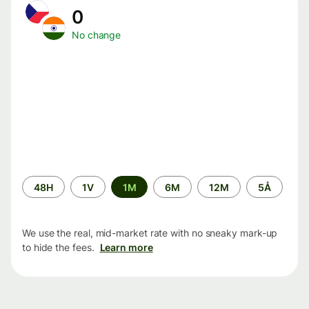
0
No change
Time
48H
1V
1M
6M
12M
5Å
period
We use the real, mid-market rate with no sneaky mark-up
to hide the fees.
Learn more