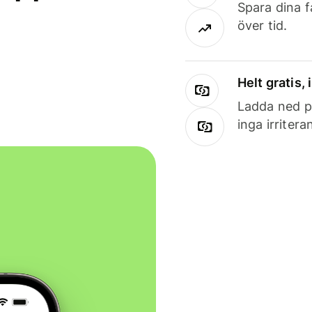
Spara dina f
över tid.
Helt gratis,
Ladda ned på
inga irriter