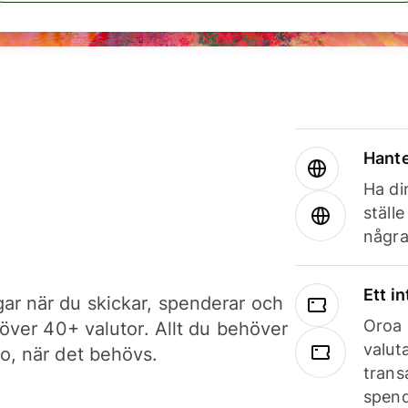
Hante
Ha din
ställ
några
Ett i
ar när du skickar, spenderar och
Oroa 
i över 40+ valutor. Allt du behöver
valut
to, när det behövs.
trans
spend