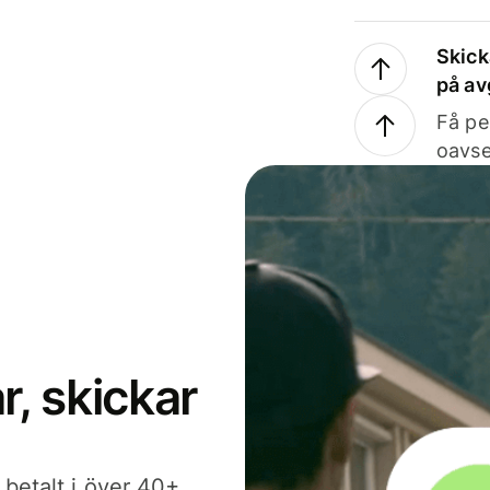
Skick
på av
Få pe
oavse
, skickar
 betalt i över 40+