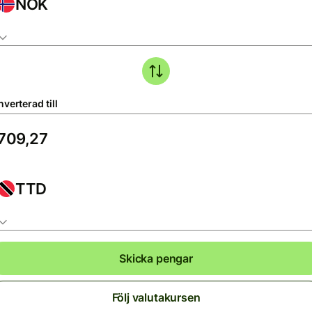
NOK
verterad till
TTD
Skicka pengar
Följ valutakursen