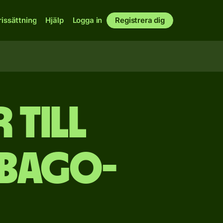
rissättning
Hjälp
Logga in
Registrera dig
till
obago-