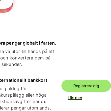
ra pengar globalt i farten.
a valutor till hands på ett
e och konvertera dem på
 sekunder.
nternationellt bankkort
Registrera dig
dig aldrig för
akurspålägg eller höga
Läs mer
aktionsavgifter när du
erar pengar utomlands.