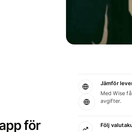
Jämför leve
Med Wise får
avgifter.
app för
Följ valutaku