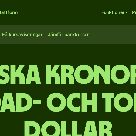
lattform
Funktioner
P
Få kursaviseringar
Jämför bankkurser
ska kronor 
dad- och T
dollar