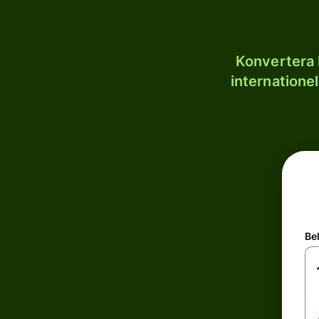
Konvertera 
internatione
Be