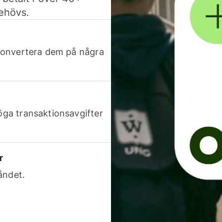
behövs.
h konvertera dem på några
höga transaktionsavgifter
r
åndet.