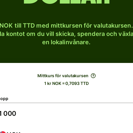
NOK till TTD med mittkursen för valutakursen.
lla kontot om du vill skicka, spendera och väx
en lokalinvånare.
Mittkurs för valutakursen
1 kr NOK = 0,7093 TTD
lopp