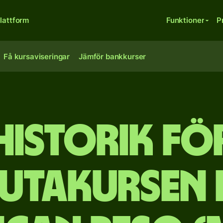
lattform
Funktioner
P
Få kursaviseringar
Jämför bankkurser
Historik fö
lutakursen 