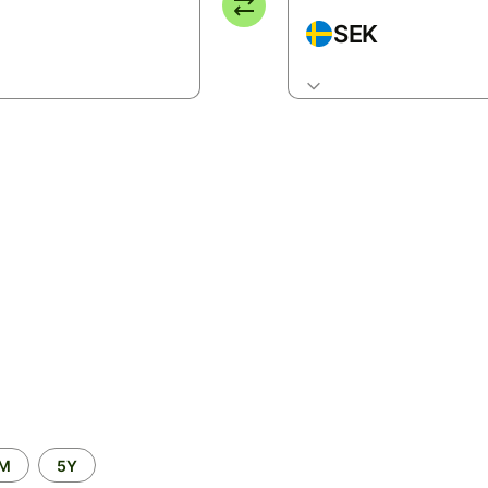
SEK
2M
5Y