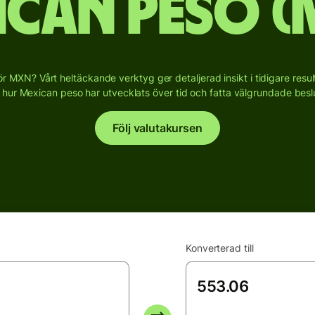
ican peso (
för MXN? Vårt heltäckande verktyg ger detaljerad insikt i tidigare res
 hur Mexican peso har utvecklats över tid och fatta välgrundade beslut 
Följ valutakursen
Konverterad till