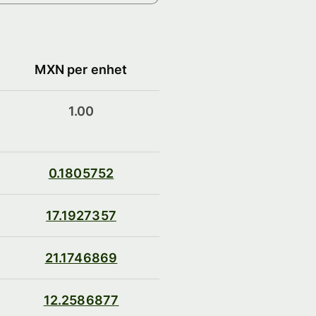
MXN per enhet
1.00
0.1805752
17.1927357
21.1746869
12.2586877