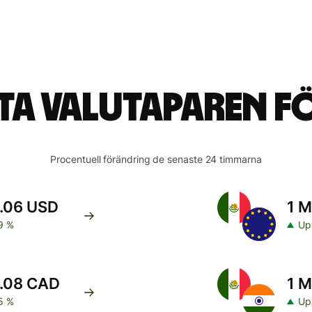
sta valutaparen f
Procentuell förändring de senaste 24 timmarna
0.06 USD
1 M
9 %
Up
0.08 CAD
1 M
5 %
Up