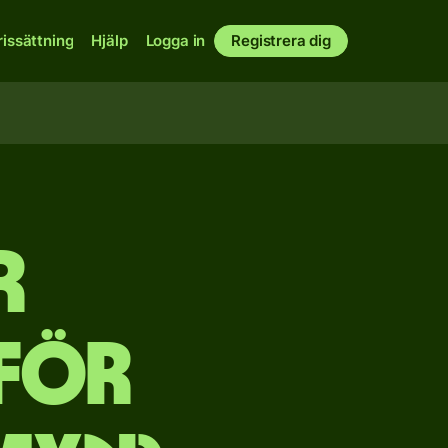
rissättning
Hjälp
Logga in
Registrera dig
r
för