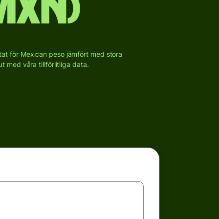
MXN)
ultat för Mexican peso jämfört med stora
med våra tillförlitliga data.