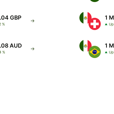
0.04 GBP
1 M
2 %
Up
0.08 AUD
1 M
4 %
Up