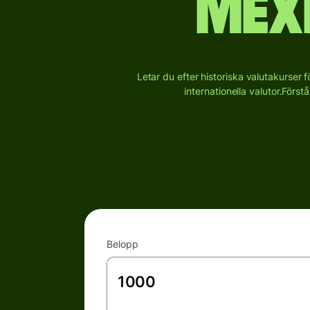
Mex
Letar du efter historiska valutakurser 
internationella valutor.
Förstå
Belopp