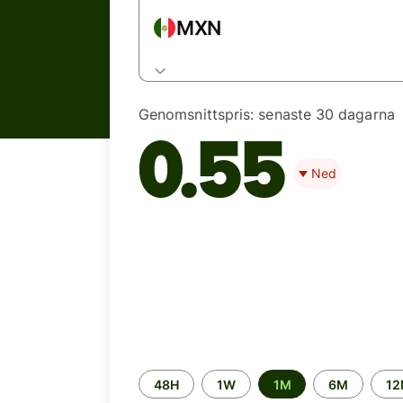
MXN
Genomsnittspris:
senaste 30 dagarna
0.55
Ned
Time
48H
1W
1M
6M
1
period