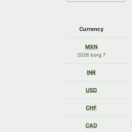
Currency
MXN
2026 borg 7
INR
USD
CHF
CAD