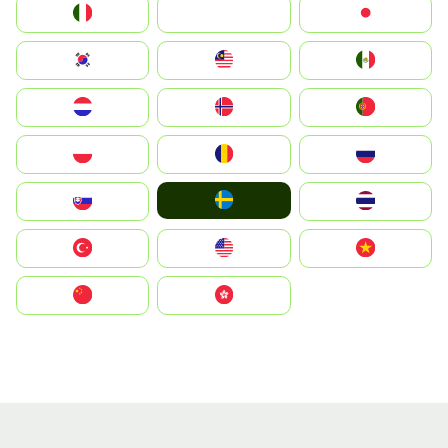
Italia
JA
Japan
South Korea
Malay
Mexico
Nederland
Norge
Portugal
Polska
România
Россия
Ruoŧŧa
Slovensko
ไทย
Türkiye
United States
Vietnam
中国
中國香港特別行政區