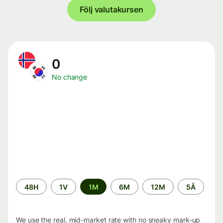
Följ valutakursen
0
No change
Time
48H
1V
1M
6M
12M
5Å
period
We use the real, mid-market rate with no sneaky mark-up