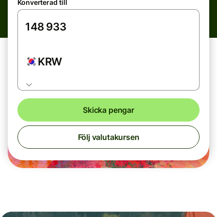
Konverterad till
KRW
Skicka pengar
Följ valutakursen