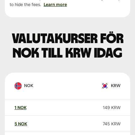
to hide the fees.
Learn more
Valutakurser för
NOK till KRW idag
NOK
KRW
1
NOK
149
KRW
5
NOK
745
KRW