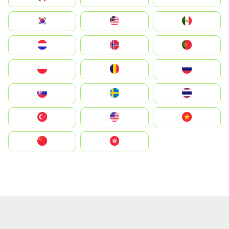
South Korea
Malay
Mexico
Nederland
Norge
Portugal
Polska
România
Россия
Slovensko
Ruoŧŧa
ไทย
Türkiye
United States
Vietnam
中国
中國香港特別行政區