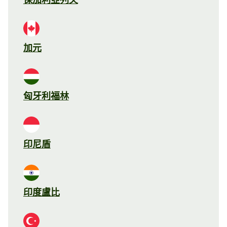
加元
匈牙利福林
印尼盾
印度盧比