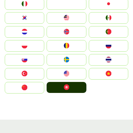
Italia
JA
Japan
South Korea
Malay
Mexico
Nederland
Norge
Portugal
Polska
România
Россия
Slovensko
Ruoŧŧa
ไทย
Türkiye
United States
Vietnam
中國香港特別行政區
中国