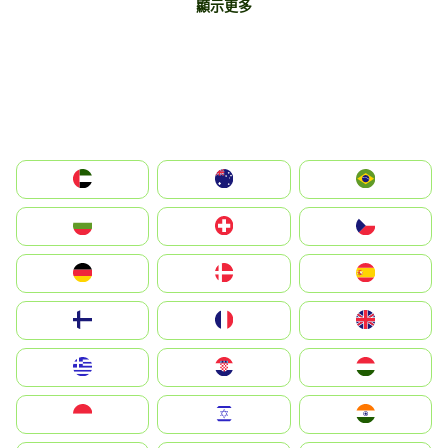
顯示更多
الإمارات العربية المتحدة
Australia
Brazil
България
Switzerland
Czechia
Deutschland
Denmark
España
Suomi
France
United Kingdom
Greece
Hrvatska
Magyarország
Indonesia
Israel
India