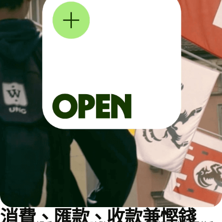
消費、匯款、收款兼慳錢