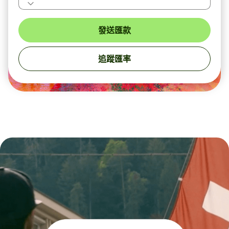
發送匯款
追蹤匯率