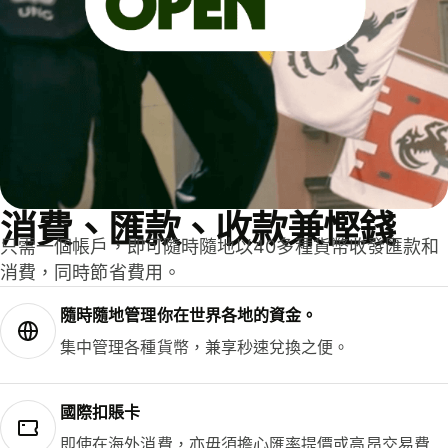
消費、匯款、收款兼慳錢
只需一個帳戶，即可隨時隨地以40多種貨幣收發匯款和
消費，同時節省費用。
隨時隨地管理你在世界各地的資金。
集中管理各種貨幣，兼享秒速兌換之便。
國際扣賬卡
即使在海外消費，亦毋須擔心匯率提價或高昂交易費