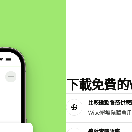
下載免費的W
比較匯款服務供應
Wise絕無隱藏費
追蹤實時匯率