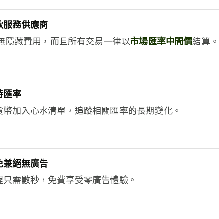
款服務供應商
e絕無隱藏費用，而且所有交易一律以
市場匯率中間價
結算。
時匯率
貨幣加入心水清單，追蹤相關匯率的長期變化。
免兼絕無廣告
程只需數秒，免費享受零廣告體驗。