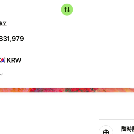
換至
KRW
隨時