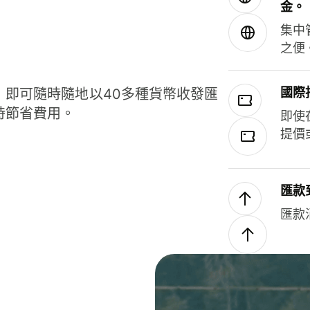
金。
集中
之便
國際
，即可隨時隨地以40多種貨幣收發匯
時節省費用。
即使
提價
匯款
匯款