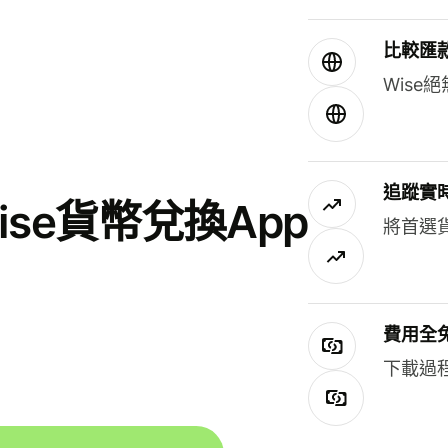
比較匯
Wis
追蹤實
se貨幣兌換App
將首選
費用全
下載過