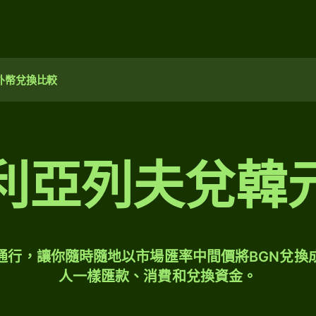
外幣兌換比較
利亞列夫兌韓
球通行，讓你隨時隨地以市場匯率中間價將BGN兌換
人一樣匯款、消費和兌換資金。