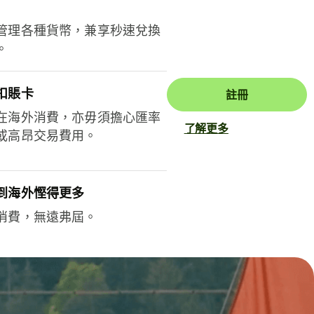
管理各種貨幣，兼享秒速兌換
。
扣賬卡
註冊
在海外消費，亦毋須擔心匯率
了解更多
或高昂交易費用。
到海外慳得更多
消費，無遠弗屆。