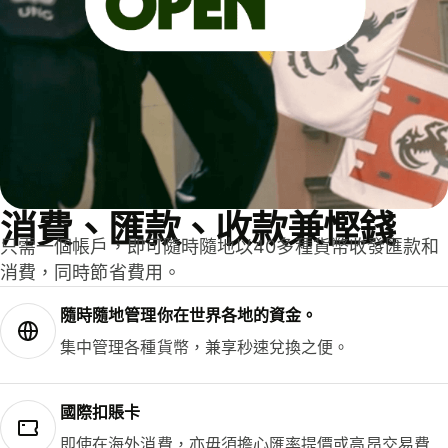
消費、匯款、收款兼慳錢
只需一個帳戶，即可隨時隨地以40多種貨幣收發匯款和
消費，同時節省費用。
隨時隨地管理你在世界各地的資金。
集中管理各種貨幣，兼享秒速兌換之便。
國際扣賬卡
即使在海外消費，亦毋須擔心匯率提價或高昂交易費