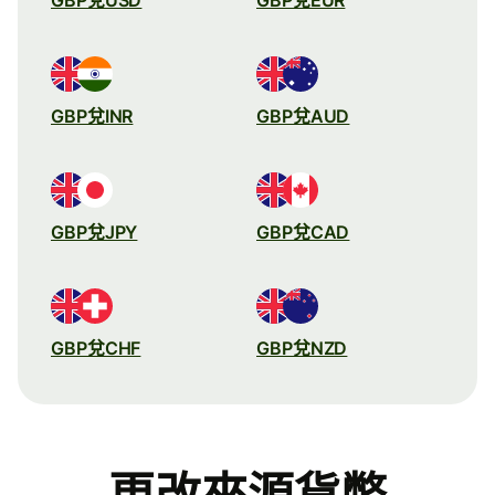
GBP兌INR
GBP兌AUD
GBP兌JPY
GBP兌CAD
GBP兌CHF
GBP兌NZD