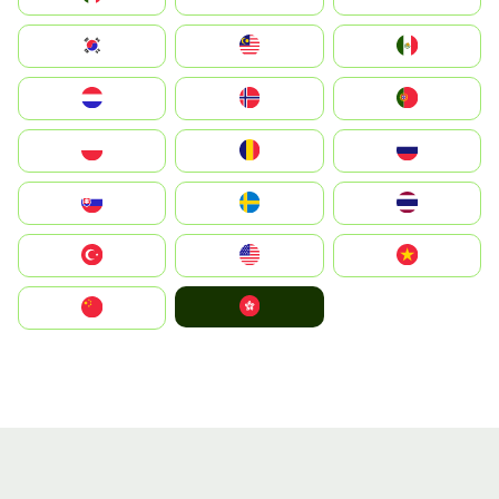
South Korea
Malay
Mexico
Nederland
Norge
Portugal
Polska
România
Россия
Slovensko
Ruoŧŧa
ไทย
Türkiye
United States
Vietnam
中國香港特別行政區
中国