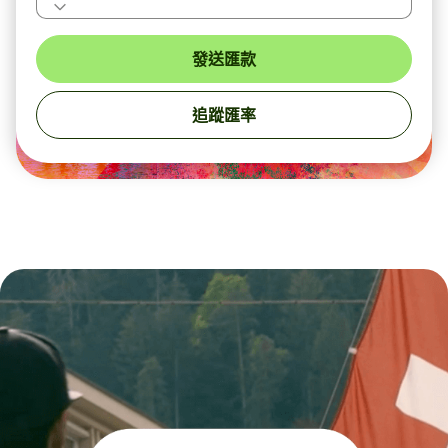
發送匯款
追蹤匯率