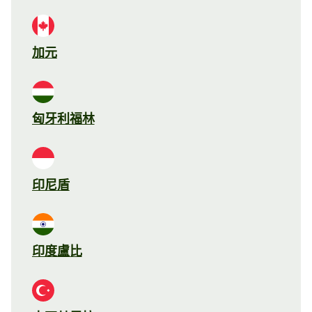
加元
匈牙利福林
印尼盾
印度盧比