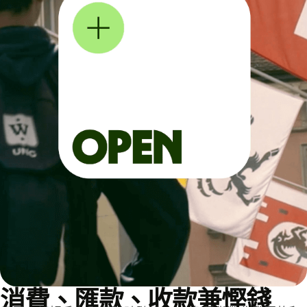
消費、匯款、收款兼慳錢