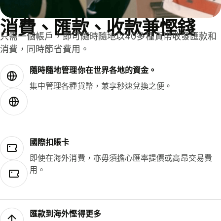
消費、匯款、收款兼慳錢
只需一個帳戶，即可隨時隨地以40多種貨幣收發匯款和
消費，同時節省費用。
隨時隨地管理你在世界各地的資金。
集中管理各種貨幣，兼享秒速兌換之便。
國際扣賬卡
即使在海外消費，亦毋須擔心匯率提價或高昂交易費
用。
匯款到海外慳得更多