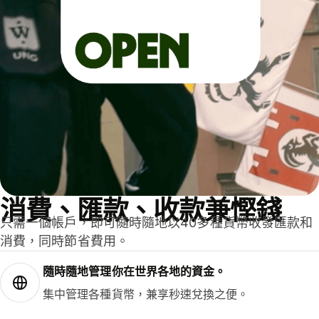
消費、匯款、收款兼慳錢
只需一個帳戶，即可隨時隨地以40多種貨幣收發匯款和
消費，同時節省費用。
隨時隨地管理你在世界各地的資金。
集中管理各種貨幣，兼享秒速兌換之便。