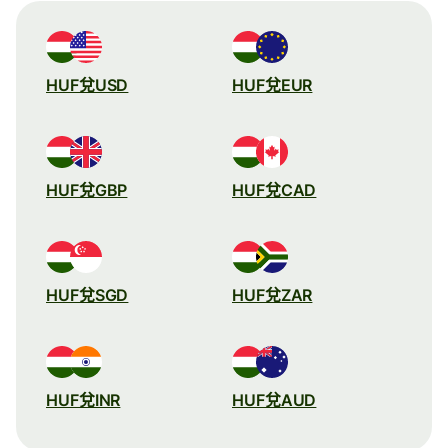
HUF兌USD
HUF兌EUR
HUF兌GBP
HUF兌CAD
HUF兌SGD
HUF兌ZAR
HUF兌INR
HUF兌AUD