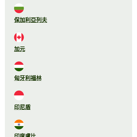
保加利亞列夫
加元
匈牙利福林
印尼盾
印度盧比