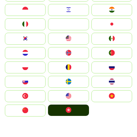
Indonesia
Israel
India
Italia
JA
Japan
South Korea
Malay
Mexico
Nederland
Norge
Portugal
Polska
România
Россия
Slovensko
Ruoŧŧa
ไทย
Türkiye
United States
Vietnam
中國香港特別行政區
中国