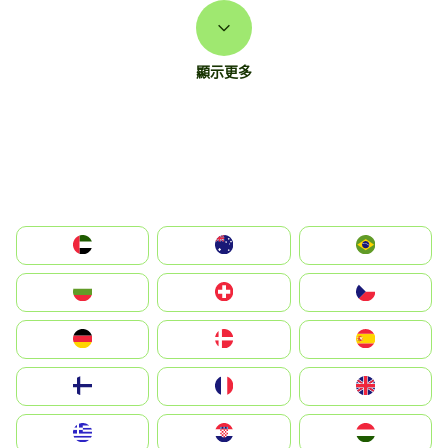
顯示更多
الإمارات العربية المتحدة
Australia
Brazil
България
Switzerland
Czechia
Deutschland
Denmark
España
Suomi
France
United Kingdom
Greece
Hrvatska
Magyarország