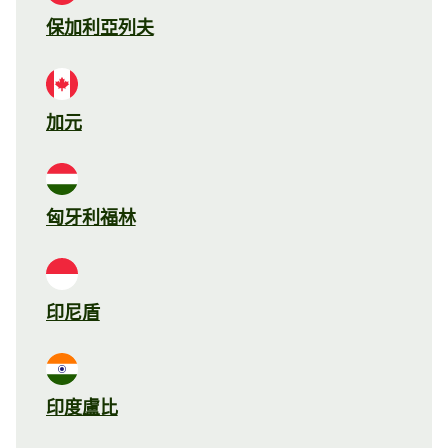
保加利亞列夫
加元
匈牙利福林
印尼盾
印度盧比