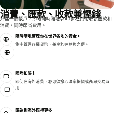
消費、匯款、收款兼慳錢
只需一個帳戶，即可隨時隨地以40多種貨幣收發匯款和
消費，同時節省費用。
隨時隨地管理你在世界各地的資金。
集中管理各種貨幣，兼享秒速兌換之便。
國際扣賬卡
即使在海外消費，亦毋須擔心匯率提價或高昂交易費
用。
匯款到海外慳得更多