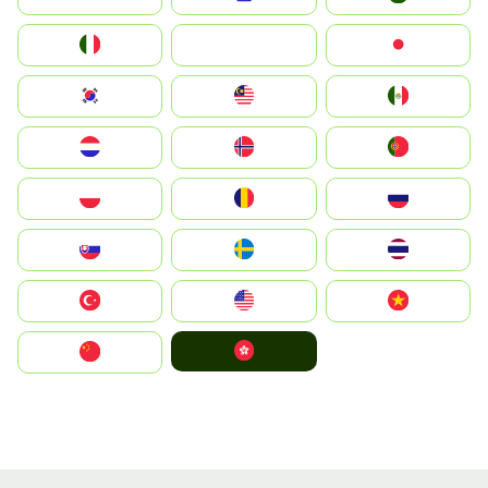
Italia
JA
Japan
South Korea
Malay
Mexico
Nederland
Norge
Portugal
Polska
România
Россия
Slovensko
Ruoŧŧa
ไทย
Türkiye
United States
Vietnam
中國香港特別行政區
中国