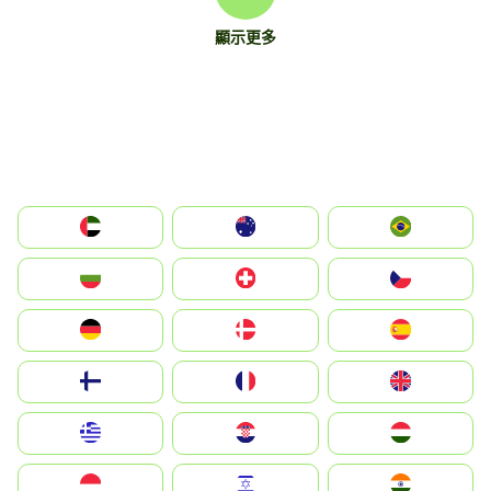
顯示更多
الإمارات العربية المتحدة
Australia
Brazil
България
Switzerland
Czechia
Deutschland
Denmark
España
Suomi
France
United Kingdom
Greece
Hrvatska
Magyarország
Indonesia
Israel
India