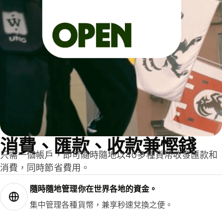
消費、匯款、收款兼慳錢
只需一個帳戶，即可隨時隨地以40多種貨幣收發匯款和
消費，同時節省費用。
隨時隨地管理你在世界各地的資金。
集中管理各種貨幣，兼享秒速兌換之便。