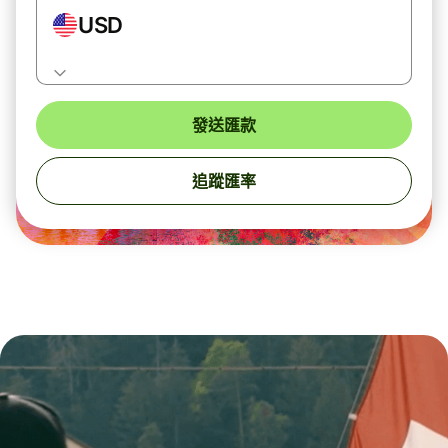
USD
發送匯款
追蹤匯率