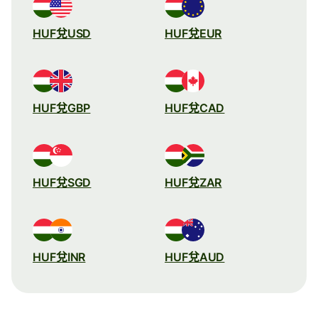
HUF兌USD
HUF兌EUR
HUF兌GBP
HUF兌CAD
HUF兌SGD
HUF兌ZAR
HUF兌INR
HUF兌AUD