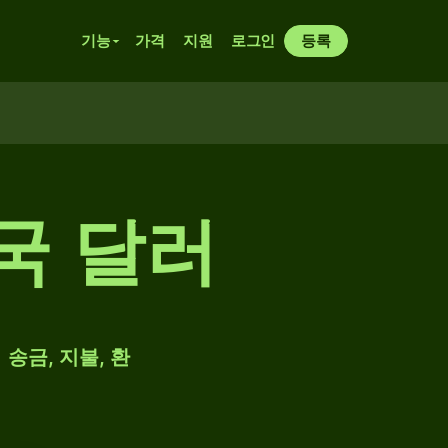
기능
가격
지원
로그인
등록
국 달러
 송금, 지불, 환