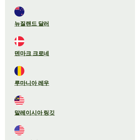
뉴질랜드 달러
덴마크 크로네
루마니아 레우
말레이시아 링깃