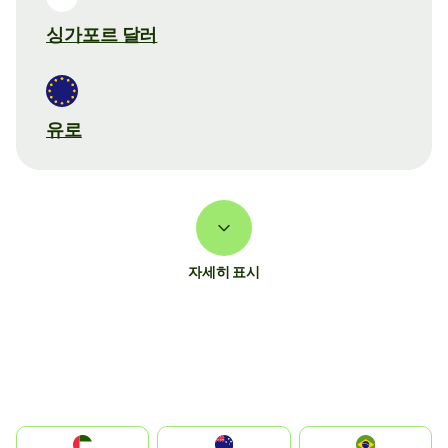
싱가포르 달러
유로
자세히 표시
الإمارات العربية المتحدة
Australia
Brazil