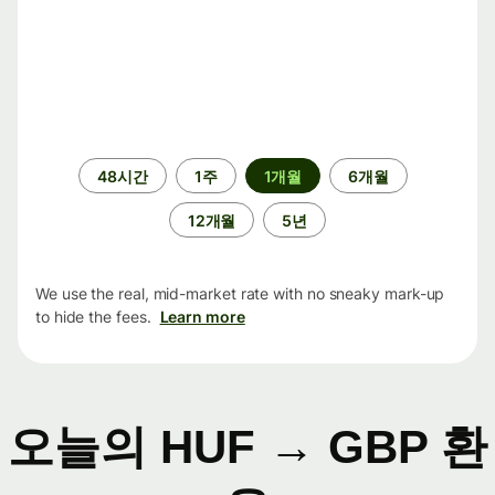
기
48시간
1주
1개월
6개월
간
12개월
5년
We use the real, mid-market rate with no sneaky mark-up
to hide the fees.
Learn more
오늘의 HUF → GBP 환