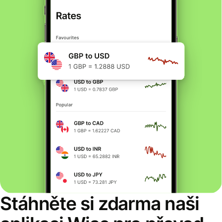
Stáhněte si zdarma naši