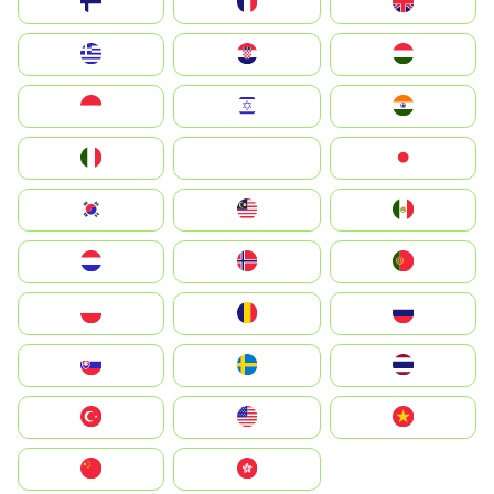
Suomi
France
United Kingdom
Greece
Hrvatska
Magyarország
Indonesia
Israel
India
Italia
JA
Japan
South Korea
Malay
Mexico
Nederland
Norge
Portugal
Polska
România
Россия
Slovensko
Ruoŧŧa
ไทย
Türkiye
United States
Vietnam
中国
中國香港特別行政區