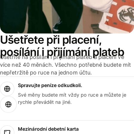
Ušetřete při placení,
posílání i přijímání plateb
Ušetříte na posílání i přijímání plateb a placení ve
více než 40 měnách. Všechno potřebné budete mít
nepřetržitě po ruce na jednom účtu.
Spravujte peníze odkudkoli.
Své měny budete mít vždy po ruce a můžete je
rychle převádět na jiné.
Mezinárodní debetní karta