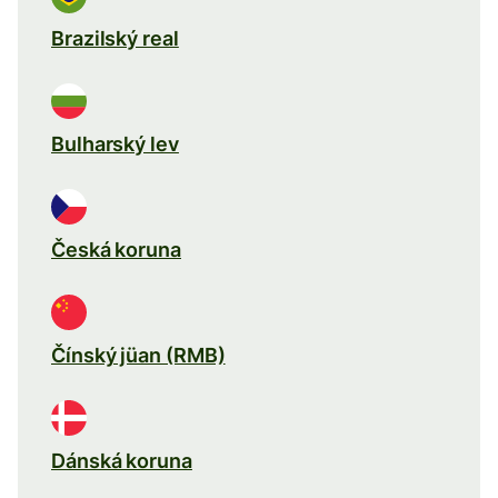
Brazilský real
Bulharský lev
Česká koruna
Čínský jüan (RMB)
Dánská koruna