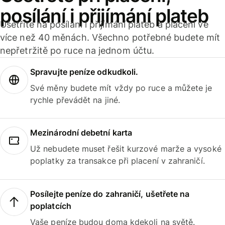
posílání i přijímání plateb
Ušetříte na posílání i přijímání plateb a placení ve
více než 40 měnách. Všechno potřebné budete mít
nepřetržitě po ruce na jednom účtu.
Spravujte peníze odkudkoli.
Své měny budete mít vždy po ruce a můžete je
rychle převádět na jiné.
Mezinárodní debetní karta
Už nebudete muset řešit kurzové marže a vysoké
poplatky za transakce při placení v zahraničí.
Posílejte peníze do zahraničí, ušetřete na
poplatcích
Vaše peníze budou doma kdekoli na světě.