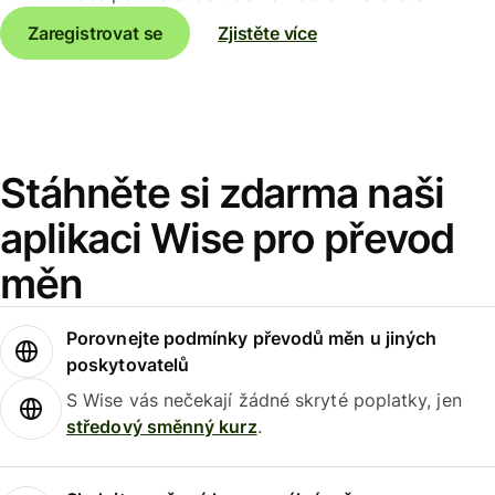
Zaregistrovat se
Zjistěte více
Stáhněte si zdarma naši
aplikaci Wise pro převod
měn
Porovnejte podmínky převodů měn u jiných
poskytovatelů
S Wise vás nečekají žádné skryté poplatky, jen
středový směnný kurz
.