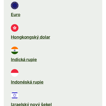
Euro
Hongkongský dolar
Indická rupie
Indonéská rupie
Izraelský nový šekel