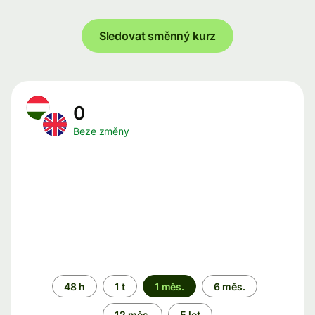
Sledovat směnný kurz
0
Beze změny
Časové
48 h
1 t
1 měs.
6 měs.
období
12 měs.
5 let