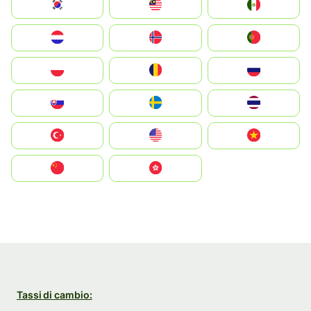
South Korea
Malay
Mexico
Nederland
Norge
Portugal
Polska
România
Россия
Slovensko
Ruoŧŧa
ไทย
Türkiye
United States
Vietnam
中国
中國香港特別行政區
Tassi di cambio: