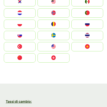
South Korea
Malay
Mexico
Nederland
Norge
Portugal
Polska
România
Россия
Slovensko
Ruoŧŧa
ไทย
Türkiye
United States
Vietnam
中国
中國香港特別行政區
Tassi di cambio: