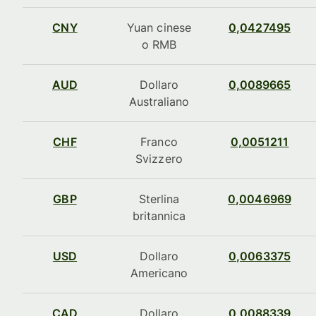
CNY
Yuan cinese
0,0427495
o RMB
AUD
Dollaro
0,0089665
Australiano
CHF
Franco
0,0051211
Svizzero
GBP
Sterlina
0,0046969
britannica
USD
Dollaro
0,0063375
Americano
CAD
Dollaro
0,0088339