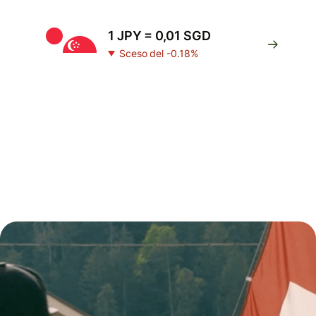
1 JPY = 0,01 SGD
Sceso del -0.18%