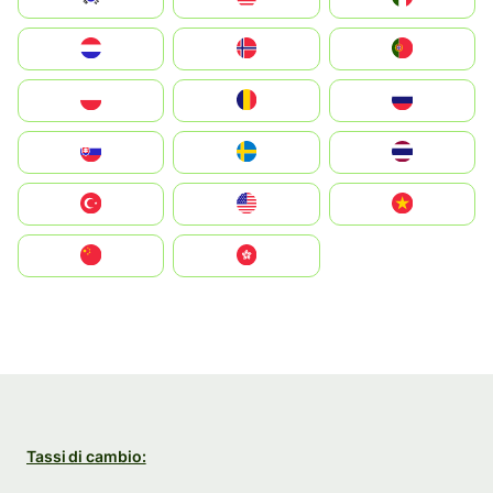
Nederland
Norge
Portugal
Polska
România
Россия
Slovensko
Ruoŧŧa
ไทย
Türkiye
United States
Vietnam
中国
中國香港特別行政區
Tassi di cambio: