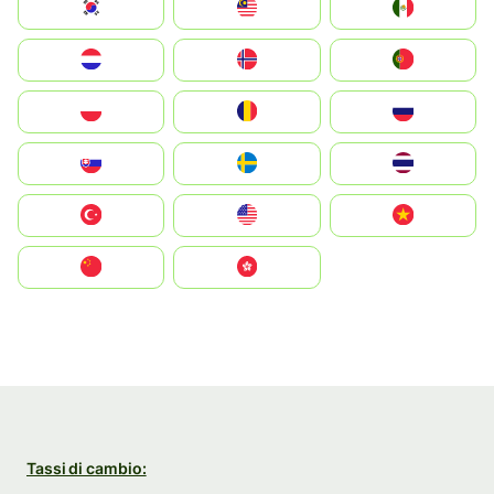
South Korea
Malay
Mexico
Nederland
Norge
Portugal
Polska
România
Россия
Slovensko
Ruoŧŧa
ไทย
Türkiye
United States
Vietnam
中国
中國香港特別行政區
Tassi di cambio: