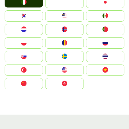
Italia
JA
Japan
South Korea
Malay
Mexico
Nederland
Norge
Portugal
Polska
România
Россия
Slovensko
Ruoŧŧa
ไทย
Türkiye
United States
Vietnam
中国
中國香港特別行政區