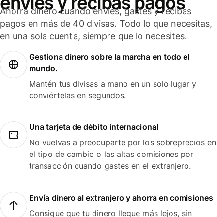
envíes y recibas pagos
Ahorra dinero cuando envíes, gastes y recibas
pagos en más de 40 divisas. Todo lo que necesitas,
en una sola cuenta, siempre que lo necesites.
Gestiona dinero sobre la marcha en todo el
mundo.
Mantén tus divisas a mano en un solo lugar y
conviértelas en segundos.
Una tarjeta de débito internacional
No vuelvas a preocuparte por los sobreprecios en
el tipo de cambio o las altas comisiones por
transacción cuando gastes en el extranjero.
Envía dinero al extranjero y ahorra en comisiones
Consigue que tu dinero llegue más lejos, sin