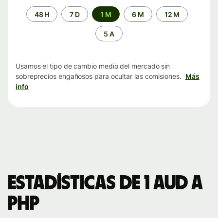
Periodo
48 H
7 D
1 M
6 M
12 M
de
tiempo
5 A
Usamos el tipo de cambio medio del mercado sin
sobreprecios engañosos para ocultar las comisiones.
Más
info
Estadísticas de 1 AUD a
PHP