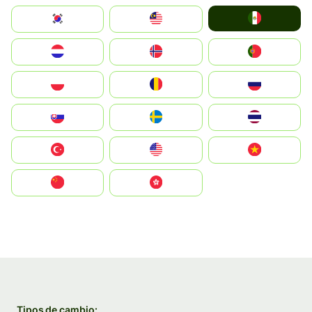
Mexico
South Korea
Malay
Nederland
Norge
Portugal
Polska
România
Россия
Slovensko
Ruoŧŧa
ไทย
Türkiye
United States
Vietnam
中国
中國香港特別行政區
Tipos de cambio: