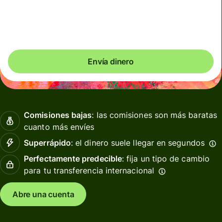
Comisiones totales
4.42 GBP
Se incluyen en la cantidad en GBP
Envía dinero
Comisiones bajas
: las comisiones son más baratas
cuanto más envíes
Superrápido
: el dinero suele llegar en segundos
Perfectamente predecible
: fija un tipo de cambio
para tu transferencia internacional
Abre una cuenta