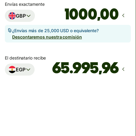
Envías exactamente
,00
GBP
¿Envías más de 25,000 USD o equivalente?
Descontaremos nuestra comisión
El destinatario recibe
EGP
Llega
antes del viernes
Comisiones totales
14.49 GBP
Se incluyen en la cantidad en GBP