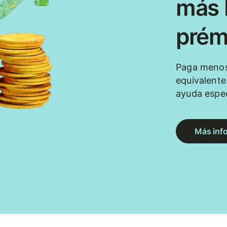
más b
prém
Paga menos
equivalent
ayuda espec
Más inf