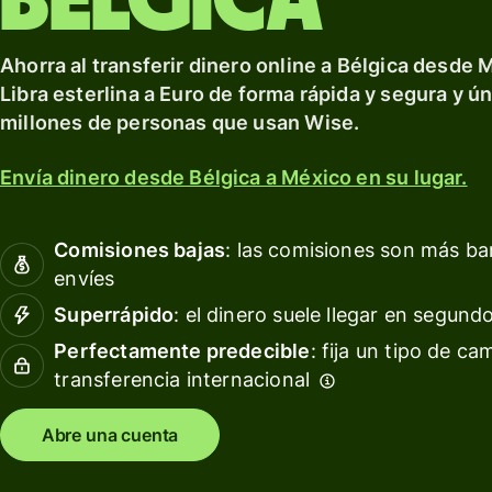
Bélgica
para
clientes
Bancos 
personales
Ahorra al transferir dinero online a Bélgica desde 
instituc
Libra esterlina a Euro de forma rápida y segura y ú
financie
millones de personas que usan Wise.
Platafo
educati
Envía dinero desde Bélgica a México en su lugar.
Marketp
Comisiones bajas
: las comisiones son más b
Gestión 
envíes
gastos
Superrápido
: el dinero suele llegar en segund
Platafo
Perfectamente predecible
: fija un tipo de ca
de viaje
transferencia internacional
Platafo
para la
Abre una cuenta
gestión 
persona