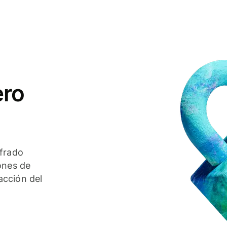
ero
ifrado
ones de
acción del