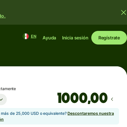
do.
EN
Ayuda
Inicia sesión
Regístrate
ctamente
,00
s más de 25,000 USD o equivalente?
Descontaremos nuestra
ón