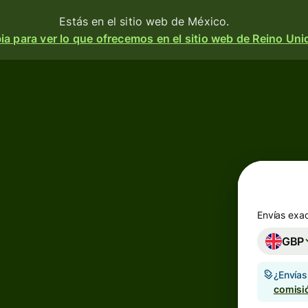
Estás en el sitio web de México.
a para ver lo que ofrecemos en el sitio web de Reino Uni
os
ar
bir
ir
etas
Envías exa
ntas
GBP
idivisa
¿Envía
s
comisi