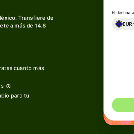
e
El destinata
México. Transfiere de
iones
EUR
nete a más de 14.8
ras
rmas
vas
laces
aratas cuanto más
de
Com
3
Se
os
rmas
mbio para tu
rmas
de
l