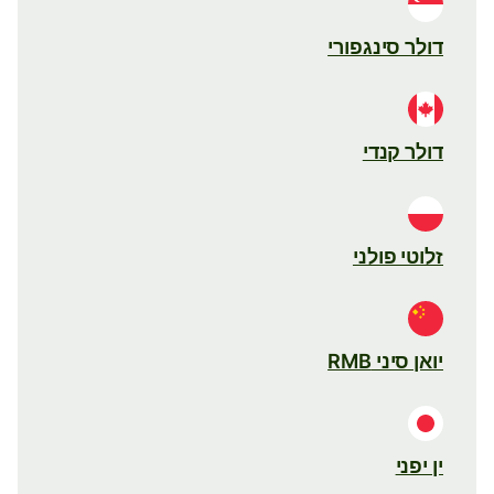
דולר סינגפורי
דולר קנדי
זלוטי פולני
יואן סיני RMB
ין יפני