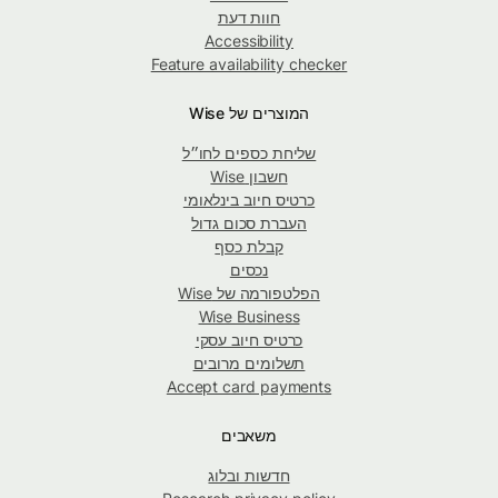
חוות דעת
Accessibility
Feature availability checker
המוצרים של Wise
שליחת כספים לחו״ל
חשבון Wise
כרטיס חיוב בינלאומי
העברת סכום גדול
קבלת כסף
נכסים
הפלטפורמה של Wise
Wise Business
כרטיס חיוב עסקי
תשלומים מרובים
Accept card payments
משאבים
חדשות ובלוג