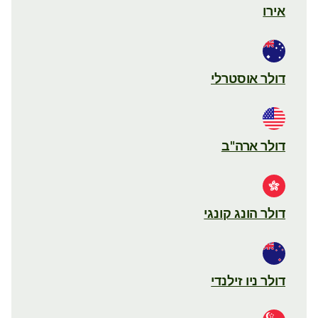
אירו
דולר אוסטרלי
דולר ארה"ב
דולר הונג קונגי
דולר ניו זילנדי