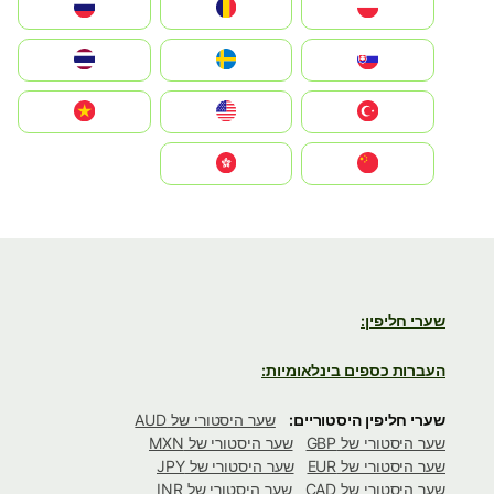
Polska
România
Россия
Slovensko
Ruoŧŧa
ไทย
Türkiye
United States
Vietnam
中国
中國香港特別行政區
שערי חליפין:
העברות כספים בינלאומיות:
שערי חליפין היסטוריים:
שער היסטורי של AUD
שער היסטורי של GBP
שער היסטורי של MXN
שער היסטורי של EUR
שער היסטורי של JPY
שער היסטורי של CAD
שער היסטורי של INR