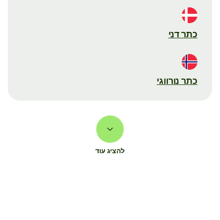
כתר דני
כתר נורווגי
להציג עוד