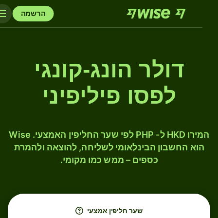
הרשמה
דולר הונג-קונגי
לפסו פיליפיני
המירו HKD ל- PHP לפי שער החליפין האמצעי. Wise
הוא החשבון הבינלאומי לשליחה, להוצאה ולהמרת
כספים – ממש כמו מקומי.
שער חליפין אמצעי