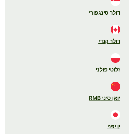
דולר סינגפורי
דולר קנדי
זלוטי פולני
יואן סיני RMB
ין יפני