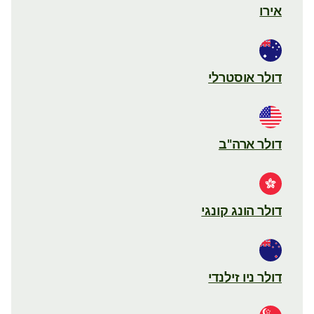
אירו
דולר אוסטרלי
דולר ארה"ב
דולר הונג קונגי
דולר ניו זילנדי