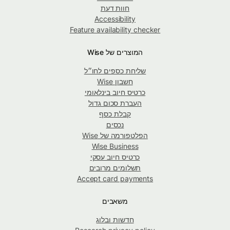
חוות דעת
Accessibility
Feature availability checker
המוצרים של Wise
שליחת כספים לחו״ל
חשבון Wise
כרטיס חיוב בינלאומי
העברת סכום גדול
קבלת כסף
נכסים
הפלטפורמה של Wise
Wise Business
כרטיס חיוב עסקי
תשלומים מרובים
Accept card payments
משאבים
חדשות ובלוג