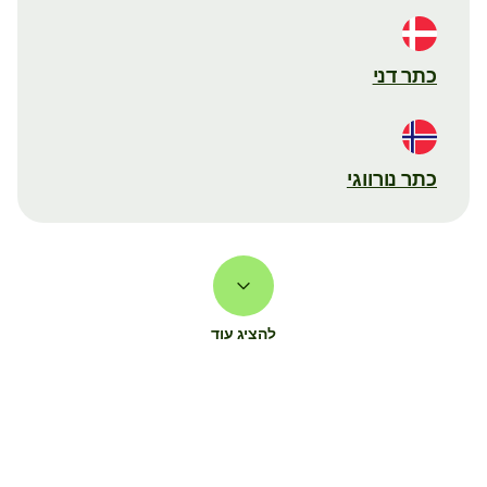
כתר דני
כתר נורווגי
להציג עוד