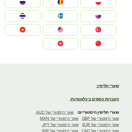
Polska
România
Россия
Slovensko
Ruoŧŧa
ไทย
Türkiye
United States
Vietnam
中国
中國香港特別行政區
שערי חליפין:
העברות כספים בינלאומיות:
שערי חליפין היסטוריים:
שער היסטורי של AUD
שער היסטורי של GBP
שער היסטורי של MXN
שער היסטורי של EUR
שער היסטורי של JPY
שער היסטורי של CAD
שער היסטורי של INR