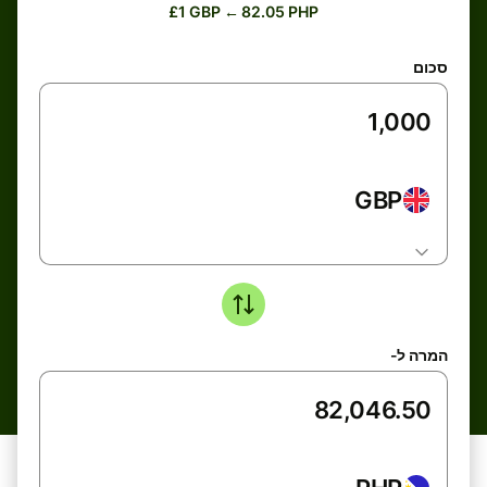
£1 GBP ← 82.05 PHP
סכום
GBP
המרה ל-