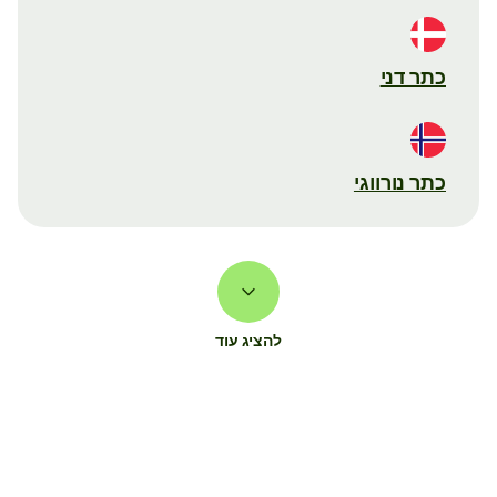
כתר דני
כתר נורווגי
להציג עוד