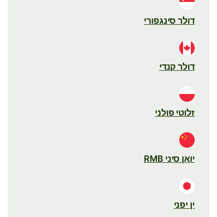
דולר סינגפורי
דולר קנדי
זלוטי פולני
יואן סיני RMB
ין יפני