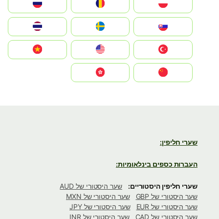
Polska
România
Россия
Slovensko
Ruoŧŧa
ไทย
Türkiye
United States
Vietnam
中国
中國香港特別行政區
שערי חליפין:
העברות כספים בינלאומיות:
שערי חליפין היסטוריים:
שער היסטורי של AUD
שער היסטורי של GBP
שער היסטורי של MXN
שער היסטורי של EUR
שער היסטורי של JPY
שער היסטורי של CAD
שער היסטורי של INR