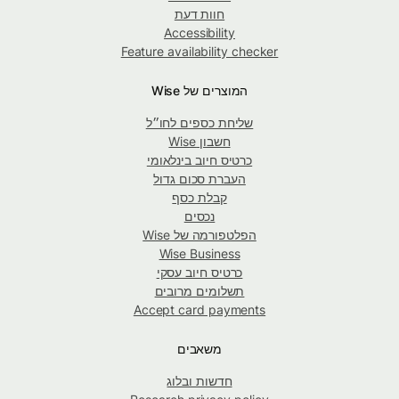
חוות דעת
Accessibility
Feature availability checker
המוצרים של Wise
שליחת כספים לחו״ל
חשבון Wise
כרטיס חיוב בינלאומי
העברת סכום גדול
קבלת כסף
נכסים
הפלטפורמה של Wise
Wise Business
כרטיס חיוב עסקי
תשלומים מרובים
Accept card payments
משאבים
חדשות ובלוג