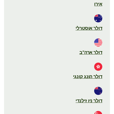
אירו
דולר אוסטרלי
דולר ארה"ב
דולר הונג קונגי
דולר ניו זילנדי