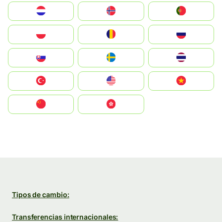
Nederland
Norge
Portugal
Polska
România
Россия
Slovensko
Ruoŧŧa
ไทย
Türkiye
United States
Vietnam
中国
中國香港特別行政區
Tipos de cambio:
Transferencias internacionales: