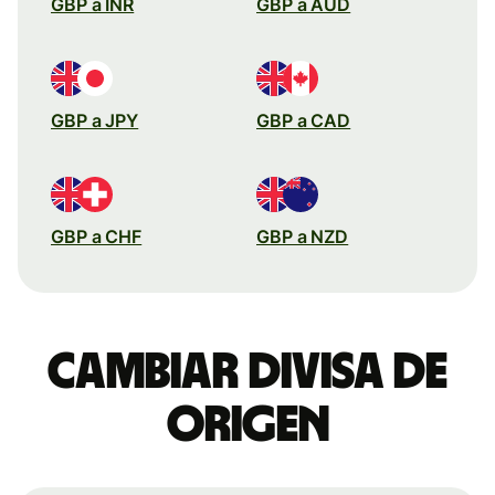
GBP a INR
GBP a AUD
GBP a JPY
GBP a CAD
GBP a CHF
GBP a NZD
Cambiar divisa de
origen