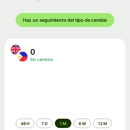
Haz un seguimiento del tipo de cambio
0
Sin cambios
Periodo
48 H
7 D
1 M
6 M
12 M
de