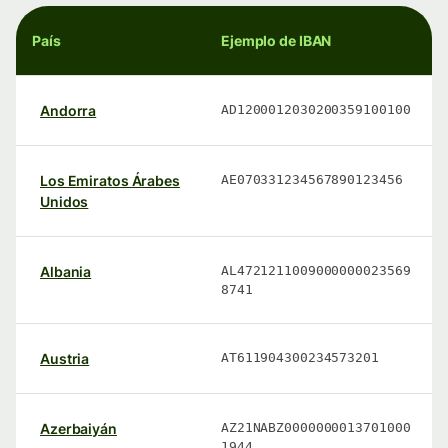
País
Ejemplo de IBAN
Andorra
AD1200012030200359100100
Los Emiratos Árabes
AE070331234567890123456
Unidos
Albania
AL4721211009000000023569
8741
Austria
AT611904300234573201
Azerbaiyán
AZ21NABZ0000000013701000
1944