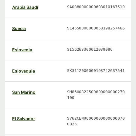
Arabia Saudí
SA0380000000608010167519
Suecia
SE4550000000058398257466
Eslovenia
SI56263300012039086
Eslovaquia
SK3112000000198742637541
San Marino
SM86U0322509800000000270
100
El Salvador
SV62CENR0000000000000070
0025