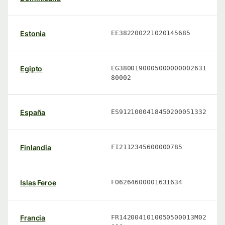
Estonia
EE382200221020145685
Egipto
EG3800190005000000002631
80002
España
ES9121000418450200051332
Finlandia
FI2112345600000785
Islas Feroe
FO6264600001631634
Francia
FR1420041010050500013M02