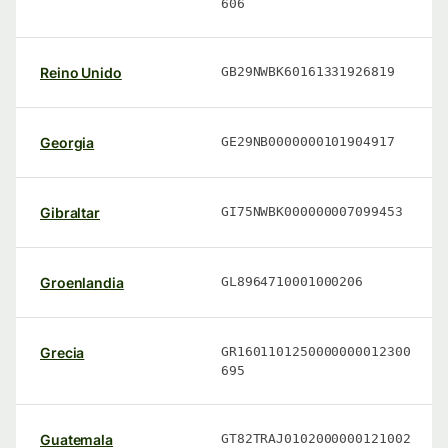
606
Reino Unido
GB29NWBK60161331926819
Georgia
GE29NB0000000101904917
Gibraltar
GI75NWBK000000007099453
Groenlandia
GL8964710001000206
Grecia
GR1601101250000000012300
695
Guatemala
GT82TRAJ0102000000121002