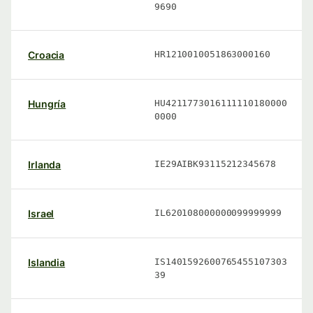
9690
Croacia
HR1210010051863000160
Hungría
HU4211773016111110180000
0000
Irlanda
IE29AIBK93115212345678
Israel
IL620108000000099999999
Islandia
IS1401592600765455107303
39