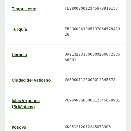
Timor-Leste
TL380080012345678910157
Turquía
TR3300061005197864578413
26
Ucrania
UA2132231300000260072335
66001
Ciudad del Vaticano
VA59001123000012345678
Islas Vírgenes
VG96VPVG0000012345678901
(Británicas)
Kosovo
XK051212012345678906