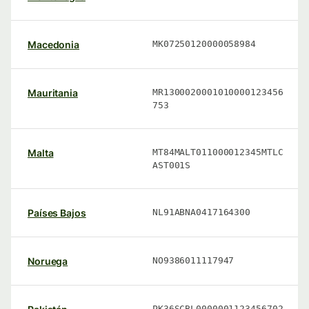
Macedonia
MK07250120000058984
Mauritania
MR1300020001010000123456
753
Malta
MT84MALT011000012345MTLC
AST001S
Países Bajos
NL91ABNA0417164300
Noruega
NO9386011117947
PK36SCBL0000001123456702