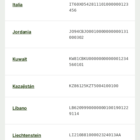
Italia
IT60X0542811101000000123
456
Jordania
JO94CBJO0010000000000131
000302
Kuwait
KW81CBKU0000000000001234
560101
Kazajistán
KZ86125KZT5004100100
Líbano
LB6209990000000100190122
9114
Liechtenstein
LI21088100002324013AA