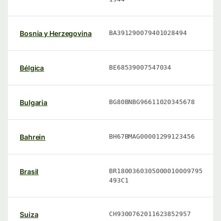
Bosnia y Herzegovina
BA391290079401028494
Bélgica
BE68539007547034
Bulgaria
BG80BNBG96611020345678
Bahrein
BH67BMAG00001299123456
Brasil
BR1800360305000010009795
493C1
Suiza
CH9300762011623852957