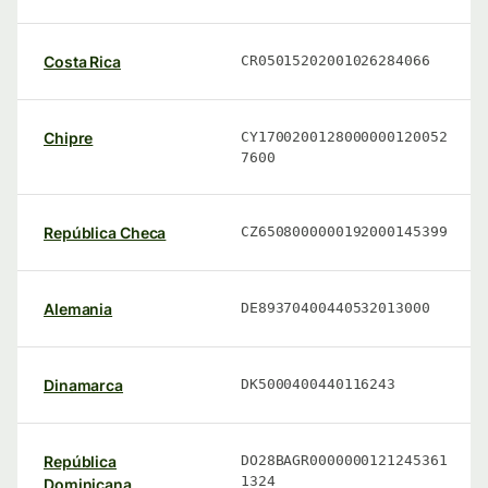
Costa Rica
CR05015202001026284066
Chipre
CY1700200128000000120052
7600
República Checa
CZ6508000000192000145399
Alemania
DE89370400440532013000
Dinamarca
DK5000400440116243
República
DO28BAGR0000000121245361
1324
Dominicana