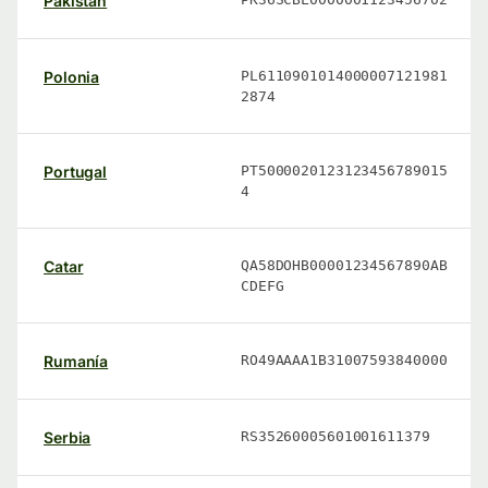
Pakistán
Polonia
PL6110901014000007121981
2874
Portugal
PT5000020123123456789015
4
Catar
QA58DOHB00001234567890AB
CDEFG
Rumanía
RO49AAAA1B31007593840000
Serbia
RS35260005601001611379