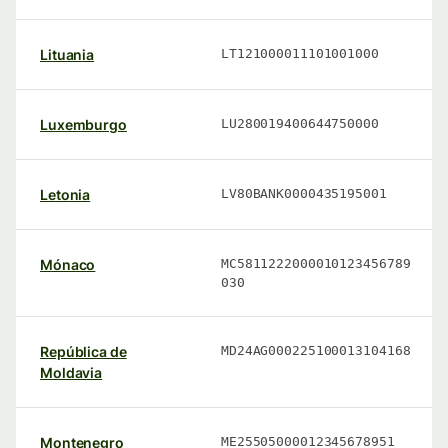
Lituania
LT121000011101001000
Luxemburgo
LU280019400644750000
Letonia
LV80BANK0000435195001
Mónaco
MC5811222000010123456789
030
República de
MD24AG000225100013104168
Moldavia
Montenegro
ME25505000012345678951