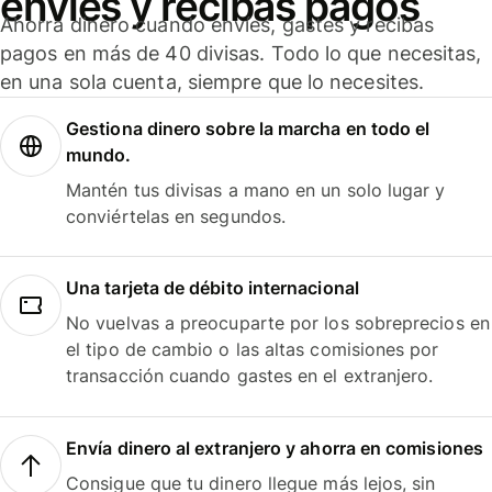
envíes y recibas pagos
Ahorra dinero cuando envíes, gastes y recibas
pagos en más de 40 divisas. Todo lo que necesitas,
en una sola cuenta, siempre que lo necesites.
Gestiona dinero sobre la marcha en todo el
mundo.
Mantén tus divisas a mano en un solo lugar y
conviértelas en segundos.
Una tarjeta de débito internacional
No vuelvas a preocuparte por los sobreprecios en
el tipo de cambio o las altas comisiones por
transacción cuando gastes en el extranjero.
Envía dinero al extranjero y ahorra en comisiones
Consigue que tu dinero llegue más lejos, sin