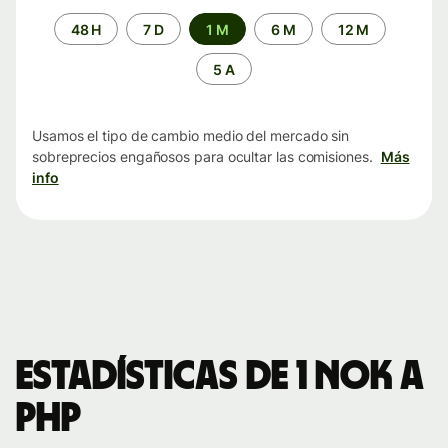
Periodo
48 H
7 D
1 M
6 M
12 M
de
tiempo
5 A
Usamos el tipo de cambio medio del mercado sin
sobreprecios engañosos para ocultar las comisiones.
Más
info
Estadísticas de 1 NOK a
PHP