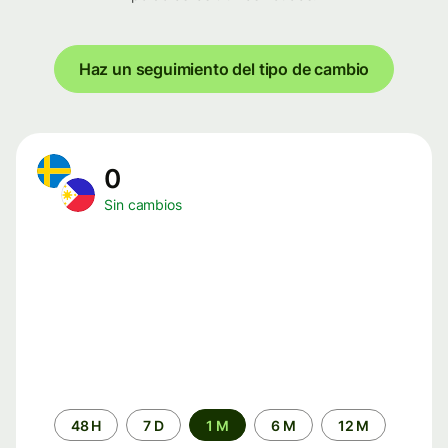
Haz un seguimiento del tipo de cambio
0
Sin cambios
Periodo
48 H
7 D
1 M
6 M
12 M
de