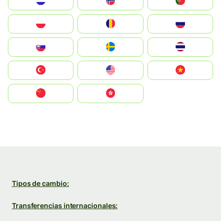
Nederland
Norge
Portugal
Polska
România
Россия
Slovensko
Ruoŧŧa
ไทย
Türkiye
United States
Vietnam
中国
中國香港特別行政區
Tipos de cambio:
Transferencias internacionales: