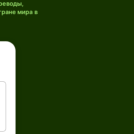
реводы,
тране мира в