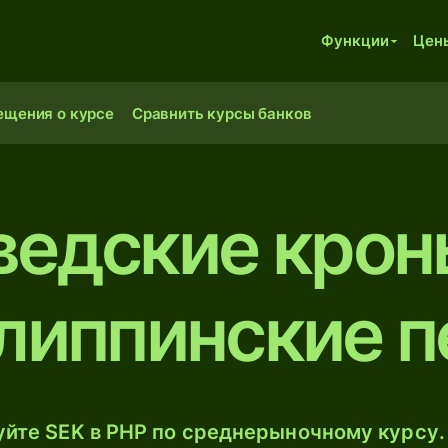
Функции
Цен
ещения о курсе
Сравнить курсы банков
едские крон
липпинские п
йте SEK в PHP по среднерыночному курсу.