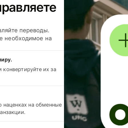
правляете
вляйте переводы.
се необходимое на
миру.
 конвертируйте их за
 о наценках на обменные
ранзакции.