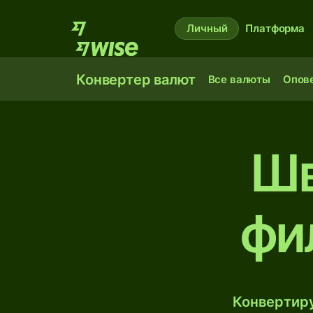
Личный
Платформа
Конвертер валют
Все валюты
Опов
Шв
фи
Конвертиру