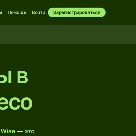
ы
Помощь
Войти
Зарегистрироваться
ы в
есо
 Wise — это