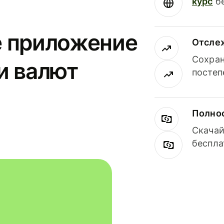
курс
бе
е приложение
Отсле
Сохран
и валют
постеп
Полнос
Скачай
беспла