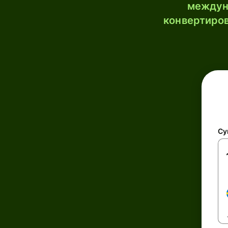
междун
конвертиров
Су