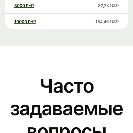
5000
PHP
82,23
USD
10000
PHP
164,46
USD
Часто
задаваемые
вопросы