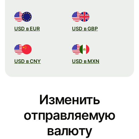
USD в EUR
USD в GBP
USD в CNY
USD в MXN
Изменить
отправляемую
валюту