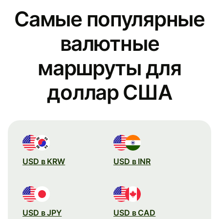
Самые популярные
валютные
маршруты для
доллар США
USD в KRW
USD в INR
USD в JPY
USD в CAD