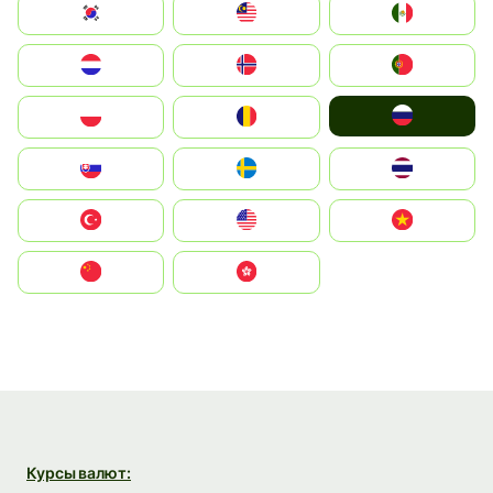
South Korea
Malay
Mexico
Nederland
Norge
Portugal
Россия
Polska
România
Slovensko
Ruoŧŧa
ไทย
Türkiye
United States
Vietnam
中国
中國香港特別行政區
Курсы валют: