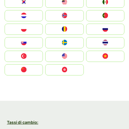
South Korea
Malay
Mexico
Nederland
Norge
Portugal
Polska
România
Россия
Slovensko
Ruoŧŧa
ไทย
Türkiye
United States
Vietnam
中国
中國香港特別行政區
Tassi di cambio: