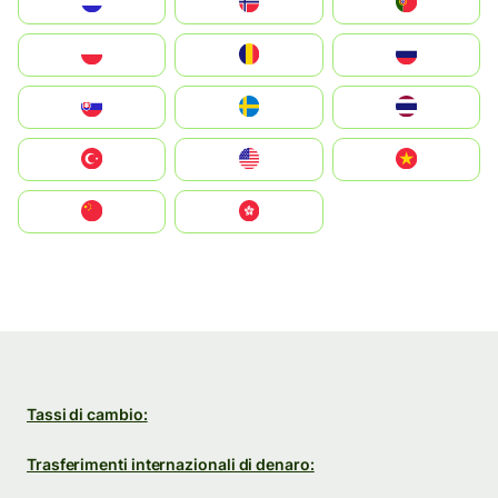
Nederland
Norge
Portugal
Polska
România
Россия
Slovensko
Ruoŧŧa
ไทย
Türkiye
United States
Vietnam
中国
中國香港特別行政區
Tassi di cambio:
Trasferimenti internazionali di denaro: