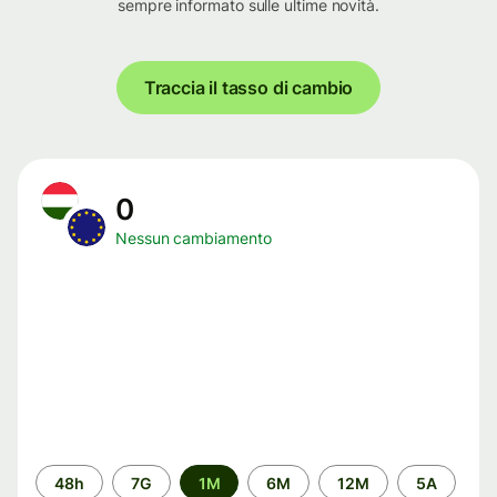
sempre informato sulle ultime novità.
Traccia il tasso di cambio
0
Nessun cambiamento
Periodo
48h
7G
1M
6M
12M
5A
di